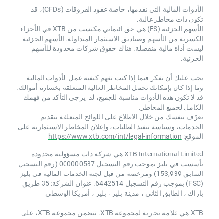
الأدوات المالية التي نقدمها، خاصة عقود الفروقات (CFDs)، قد
تكون ذات مخاطر عالية.
الأسهم الجزئية (FS) هي حق ائتماني مكتسب من XTB ​​في الأجزاء
الكسرية من الأسهم وصناديق الاستثمار المتداولة. الأسهم الجزئية
ليست أداة مالية منفصلة. هناك حقوق شركات محدودة للأسهم
الجزئية.
يجب عليك أن تفكر فيما إذا كنت تفهم كيفية عمل الأدوات المالية
وما إذا كان بإمكانك تحمل المخاطر العالية المتعلقة بخسارة أموالك.
قد لا تكون هذه الأدوات مناسبة للجميع، لذا يرجى التأكد من فهمك
الكامل لجميع المخاطر.
تعرّف بنفسك من خلال الاطلاع على اللوائح المتعلقة بتقديم
الخدمات، وسياسة تنفيذ الطلبات، وإعلان المخاطر الاستثمارية على
الموقع:
https://www.xtb.com/int/legal-information
XTB International Limited هي شركة ذات مسؤولية محدودة
تأسست في بليز بموجب رقم التسجيل 000000587 (رقم التسجيل
السابق 153,939) ومرخصة من قبل لجنة الخدمات المالية في بليز
(FSC) بموجب رقم التسجيل 6442514. عنوان الشركة: 35 طريق
باراك ، الطابق الثاني ، مدينة بليز ، بليز ، أمريكا الوسطى
XTB هي علامة تجارية لمجموعة XTB. تتضمن مجموعة XTB، على