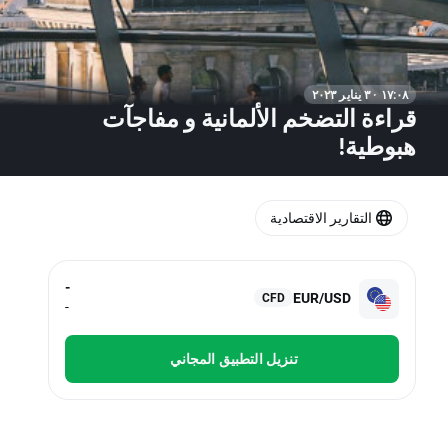
١٧:٠٨ · ٣ يناير ٢٠٢٣
قراءة التضخم الألمانية و مفاجآت
هبوطية!
التقارير الاقتصادية
-
EUR/USD
CFD
-
تنزيل التطبيق المجاني