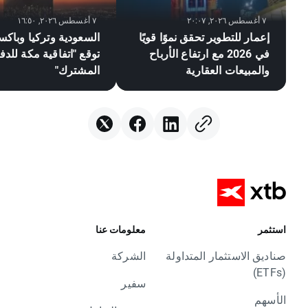
٧ أغسطس ٢٠٢٦, ٢٠:٠٧
٧ أغسطس ٢٠٢٦, ١٦:٥٠
إعمار للتطوير تحقق نموًا قويًا
السعودية وتركيا وباكس
في 2026 مع ارتفاع الأرباح
توقع "اتفاقية مكة للدف
والمبيعات العقارية
المشترك"
استثمر
معلومات عنا
صناديق الاستثمار المتداولة
الشركة
(ETFs)
سفير
الأسهم