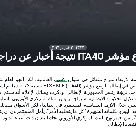
١٣:٣٢ · ٣ فبراير ٢٠٢١
IT نتيجة أخبار عن دراجي📈
ة الأربعاء بمزاج متفائل في أسواق
الأسهم
العالمية ، لكن الجو العام مت
بشكل خاص في إيطاليا. ارتفع مؤشر FTSE MIB (ITA40) بنسب
جي لرؤية رئيس الجمهورية الإيطالي. وذكرت وسائل الإعلام أنه سيتم ا
شكيل الحكومة الإيطالية. سيواجه رئيس البنك المركزي الأوروبي الساب
يرة خلال الأزمة السياسية المستمرة في إيطاليا ، لكن الأسواق متفائلة
ذ اليورو بكلماته الشهيرة "كل ما يتطلبه الأمر". يأمل المستثمرون أن ي
ن من تغيير نهج البنك المركزي الأوروبي تجاه البلدان ذات أعباء الديون 
قتصاد الإيطالي.