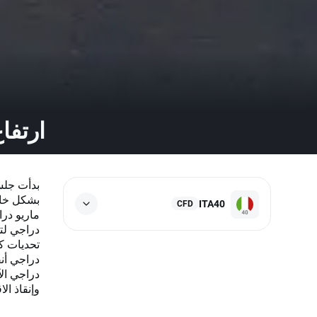
ارتفاع مؤشر A40
بدأت جلس
ITA40
CFD
ماريو درا
دراجي لت
تحديات كب
دراجي أنق
دراجي الآ
وإنقاذ الا