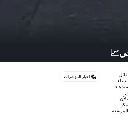
فائل
اخبار المؤشرات
ة 3٪ عندما تم استدعاء
ستدعاء
ق
 لأن
تمكن
المرتفعة