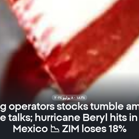
١٨:٣٨ · ٨ يوليو ٢٠٢٤
g operators stocks tumble a
e talks; hurricane Beryl hits in
Mexico 📉 ZIM loses 18%