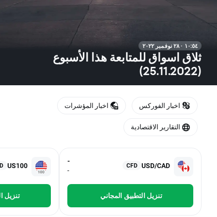
١٠:٥٤ · ٢٨ نوفمبر ٢٠٢٢
ثلاق اسواق للمتابعة هذا الأسبوع
(25.11.2022)
اخبار الفوركس
اخبار المؤشرات
التقارير الاقتصادية
-
US100
USD/CAD
D
CFD
-
تنزيل التطبيق المجاني
تنزيل ا