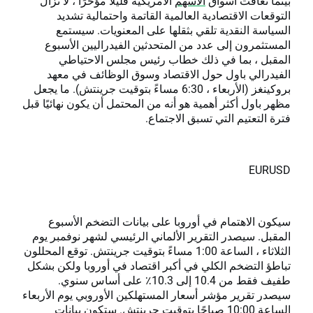
بينما تعافت أسواق
الأسهم
الأمريكية قليلاً مؤخرًا ، لا تزال
التوقعات الاقتصادية العالمية القاتمة واحتمالية تشديد
السياسة النقدية تلقي بثقلها على المعنويات. سيستمع
المستثمرون إلى عدد من المتحدثين الفيدراليين الأسبوع
المقبل ، بما في ذلك خطاب رئيس مجلس الاحتياطي
الفيدرالي باول حول الاقتصاد وسوق الوظائف في معهد
بروكينغز (الأربعاء ، 6:30 مساءً بتوقيت جرينتش). ما يجعل
مظهر باول أكثر أهمية هو أنه من المحتمل أن يكون نهائيًا قبل
فترة التعتيم التي تسبق الاجتماع.
EURUSD
سيكون الاهتمام في أوروبا على بيانات التضخم الأسبوع
المقبل. سيصدر التقرير الألماني الرئيسي لشهر نوفمبر يوم
الثلاثاء ، الساعة 1:00 مساءً بتوقيت جرينتش. توقع المحللون
تباطؤ التضخم الكلي في أكبر اقتصاد في أوروبا ولكن بشكل
طفيف فقط من 10.4 إلى 10.3٪ على أساس سنوي.
سيصدر تقرير مؤشر أسعار المستهلكين الأوروبي يوم الأربعاء
الساعة 10:00 صباحًا بتوقيت جرينتش. ستكون بيانات