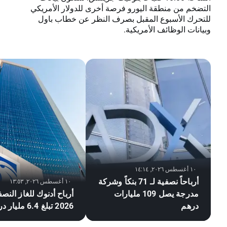
التضخم من منطقة اليورو فرصة أخرى للدولار الأمريكي
للتحرك الأسبوع المقبل بصرف النظر عن خطاب باول
وبيانات الوظائف الأمريكية.
١٠ أغسطس ٢٠٢٦, ١٤:١٤
أرباحاً نصفية لـ 71 بنكاً وشركة
١٠ أغسطس ٢٠٢٦, ١٣:٥٣
مدرجة يصل 109 مليارات
أرباح أدنوك للغاز النصف
درهم
2026 تبلغ 6.4 مليار درهم