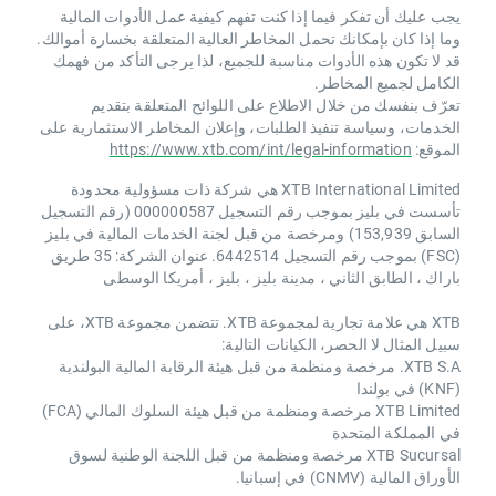
يجب عليك أن تفكر فيما إذا كنت تفهم كيفية عمل الأدوات المالية
وما إذا كان بإمكانك تحمل المخاطر العالية المتعلقة بخسارة أموالك.
قد لا تكون هذه الأدوات مناسبة للجميع، لذا يرجى التأكد من فهمك
الكامل لجميع المخاطر.
تعرّف بنفسك من خلال الاطلاع على اللوائح المتعلقة بتقديم
الخدمات، وسياسة تنفيذ الطلبات، وإعلان المخاطر الاستثمارية على
الموقع:
https://www.xtb.com/int/legal-information
XTB International Limited هي شركة ذات مسؤولية محدودة
تأسست في بليز بموجب رقم التسجيل 000000587 (رقم التسجيل
السابق 153,939) ومرخصة من قبل لجنة الخدمات المالية في بليز
(FSC) بموجب رقم التسجيل 6442514. عنوان الشركة: 35 طريق
باراك ، الطابق الثاني ، مدينة بليز ، بليز ، أمريكا الوسطى
XTB هي علامة تجارية لمجموعة XTB. تتضمن مجموعة XTB، على
سبيل المثال لا الحصر، الكيانات التالية:
XTB S.A. مرخصة ومنظمة من قبل هيئة الرقابة المالية البولندية
(KNF) في بولندا
XTB Limited مرخصة ومنظمة من قبل هيئة السلوك المالي (FCA)
في المملكة المتحدة
XTB Sucursal مرخصة ومنظمة من قبل اللجنة الوطنية لسوق
الأوراق المالية (CNMV) في إسبانيا.