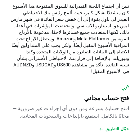
تبين أن اجتماع اللجنة الفيدرالية للسوق المفتوحة هذا الأسبوع
كان متشددًا بشكل كبير، حيث ألمح رئيس بنك الاحتياطي
الفيدرالي باول بقوة إلى أن خفض سعر الفائدة في شهر مارس
ليس هو السيناريو الأساسي. وانخفضت المؤشرات في أعقاب
ذلك، لكنها استعادت جميع خسائرها لاحقًا، مدعومة بالأرباح
القوية من Meta Platforms وAmazon. وستظل الأرباح تحت
المراقبة الأسبوع المقبل أيضًا، ولكن يجب على المتداولين أيضًا
الانتباه إلى البيانات الصادرة من الولايات المتحدة وكندا
ونيوزيلندا بالإضافة إلى قرار بنك الاحتياطي الأسترالي بشأن
نسبة الفائدة. تأكد من مشاهدة US500 وUSDCAD وAUDNZD
في الأسبوع المقبل!
فتح حساب مجاني
افتح حسابك بسرعة ومن دون أي إجراءات غير ضرورية —
مجانًا بالكامل. استمتع بالإيداعات والسحوبات المجانية.
حمّل التطبيق