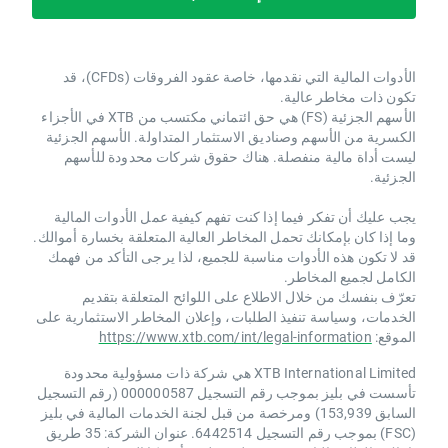
الأدوات المالية التي نقدمها، خاصة عقود الفروقات (CFDs)، قد
تكون ذات مخاطر عالية.
الأسهم الجزئية (FS) هي حق ائتماني مكتسب من XTB ​​في الأجزاء
الكسرية من الأسهم وصناديق الاستثمار المتداولة. الأسهم الجزئية
ليست أداة مالية منفصلة. هناك حقوق شركات محدودة للأسهم
الجزئية.
يجب عليك أن تفكر فيما إذا كنت تفهم كيفية عمل الأدوات المالية
وما إذا كان بإمكانك تحمل المخاطر العالية المتعلقة بخسارة أموالك.
قد لا تكون هذه الأدوات مناسبة للجميع، لذا يرجى التأكد من فهمك
الكامل لجميع المخاطر.
تعرّف بنفسك من خلال الاطلاع على اللوائح المتعلقة بتقديم
الخدمات، وسياسة تنفيذ الطلبات، وإعلان المخاطر الاستثمارية على
الموقع:
https://www.xtb.com/int/legal-information
XTB International Limited هي شركة ذات مسؤولية محدودة
تأسست في بليز بموجب رقم التسجيل 000000587 (رقم التسجيل
السابق 153,939) ومرخصة من قبل لجنة الخدمات المالية في بليز
(FSC) بموجب رقم التسجيل 6442514. عنوان الشركة: 35 طريق