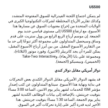
US500
لم يتمكن اجتماع اللجنة الفيدرالية للسوق المفتوحة المتشدد
وكذلك تقارير الأرباح المختلطة لشركات التكنولوجيا الكبرى في
الولايات المتحدة من إخراج معنويات السوق عن مسارها هذا
الأسبوع، مع ارتفاع US500 إلى مستوى قياسي جديد يوم
الجمعة. إن موسم أرباح الربع الرابع من وول ستريت على قدم
وساق وسيحصل المتداولون على مجموعة أكثر تنوعًا إلى حد ما
من التقارير الأسبوع المقبل. من بين أبرز أرباح الأسبوع المقبل،
يمكن للمرء أن يجد كاتربيلر (الاثنين)، وفورد موتور (الثلاثاء)،
ومجموعة علي بابا (الأربعاء)، وTake-Two Interactive
(الخميس)، وبيبسيكو (الجمعة).
دولار أمريكي مقابل دولار كندي
قد يشهد الدولار الأمريكي مقابل الدولار الكندي بعض التحركات
في بداية ونهاية هذا الأسبوع. سيتابع المتداولون عن كثب إصدار
مؤشر ISM للخدمات لشهر يناير يوم الاثنين، الساعة 3:00 مساءً
بتوقيت جرينتش، بالإضافة إلى بيانات الوظائف الكندية لشهر
يناير يوم الجمعة، الساعة 1:30 مساءً بتوقيت جرينتش. هذا
الأخير لديه قدرة أكبر على إثارة تحركات أكبر في السوق.