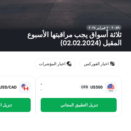
٢٠:٥٩ · ٢ فبراير ٢٠٢٤
ثلاثة أسواق يجب مراقبتها الأسبوع
المقبل (02.02.2024)
اخبار الفوركس
اخبار المؤشرات
-
USD/CAD
US500
CFD
-
تنزيل التطبيق المجاني
تنزيل ا