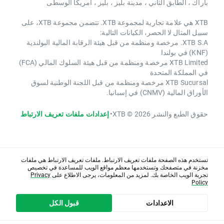
باراك ، الطابق الثاني ، مدينة بليز ، بليز ، أمريكا الوسطى
XTB هي علامة تجارية لمجموعة XTB. تتضمن مجموعة XTB، على
سبيل المثال لا الحصر، الكيانات التالية:
XTB S.A. مرخصة ومنظمة من قبل هيئة الرقابة المالية البولندية
(KNF) في بولندا
XTB Limited مرخصة ومنظمة من قبل هيئة السلوك المالي (FCA)
في المملكة المتحدة
XTB Sucursal مرخصة ومنظمة من قبل اللجنة الوطنية لسوق
الأوراق المالية (CNMV) في إسبانيا.
حقوق الطبع والنشر 2026 © XTB
•
إعدادات ملفات تعريف الارتباط
تستخدم هذه الصفحة ملفات تعريف الارتباط. ملفات تعريف الارتباط هي ملفات
مخزنة في متصفحك وتستخدمها معظم مواقع الويب للمساعدة في تخصيص
تجربة الويب الخاصة بك. لمزيد من المعلومات، يرجى الاطلاع على
Privacy
Policy
الاعدادات
قبول الكل