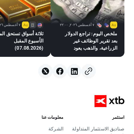
٧ أغسطس ٢٠٢٦, ٢٢:٠٠
٧ أغسطس ٢٠٢٦, ٢١:٠٥
ملخص اليوم: تراجع الدولار
ثلاثة أسواق تستحق المت
بعد تقرير الوظائف غير
الأسبوع المقبل
الزراعية، والذهب يعود
(07.08.2026)
للارتفاع
استثمر
معلومات عنا
صناديق الاستثمار المتداولة
الشركة