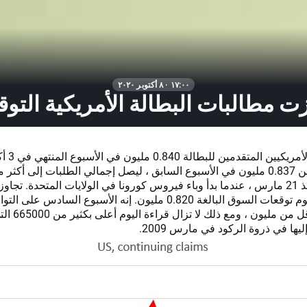
١٧:٠٠ · ٨ أكتوبر ٢٠٢٠
ت مطالبات البطالة الأمريكية التو
بلغ عدد الأمريكيين ا
مليون منذ 21 مارس ، عندما بدأ وباء فيروس كورونا في الولايات المتحدة. تجاو
قراءة اليوم توقعات السوق البالغة 0.820 مليون. إنه الأسبوع السادس على 
طلبات أقل من مليون ، ومع ذلك ل
يها في ذروة الركود في مارس 2009.