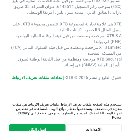
السابق 153,939) ومرخصة من قبل لجنة الخدمات المالية في بليز
(FSC) بموجب رقم التسجيل 6442514. عنوان الشركة: 35 طريق
باراك ، الطابق الثاني ، مدينة بليز ، بليز ، أمريكا الوسطى
XTB هي علامة تجارية لمجموعة XTB. تتضمن مجموعة XTB، على
سبيل المثال لا الحصر، الكيانات التالية:
XTB S.A. مرخصة ومنظمة من قبل هيئة الرقابة المالية البولندية
(KNF) في بولندا
XTB Limited مرخصة ومنظمة من قبل هيئة السلوك المالي (FCA)
في المملكة المتحدة
XTB Sucursal مرخصة ومنظمة من قبل اللجنة الوطنية لسوق
الأوراق المالية (CNMV) في إسبانيا.
حقوق الطبع والنشر 2026 © XTB
•
إعدادات ملفات تعريف الارتباط
تستخدم هذه الصفحة ملفات تعريف الارتباط. ملفات تعريف الارتباط هي ملفات
مخزنة في متصفحك وتستخدمها معظم مواقع الويب للمساعدة في تخصيص
تجربة الويب الخاصة بك. لمزيد من المعلومات، يرجى الاطلاع على
Privacy
Policy
الاعدادات
قبول الكل