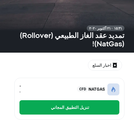
١٥:٣١ · ٢١ أكتوبر ٢٠٢٠
تمديد عقد الغاز الطبيعي (Rollover)
(NatGas)!
اخبار السلع
-
NATGAS
CFD
-
تنزيل التطبيق المجاني