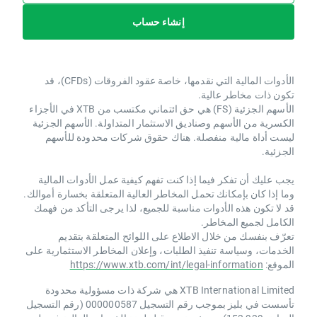
إنشاء حساب
الأدوات المالية التي نقدمها، خاصة عقود الفروقات (CFDs)، قد
تكون ذات مخاطر عالية.
الأسهم الجزئية (FS) هي حق ائتماني مكتسب من XTB ​​في الأجزاء
الكسرية من الأسهم وصناديق الاستثمار المتداولة. الأسهم الجزئية
ليست أداة مالية منفصلة. هناك حقوق شركات محدودة للأسهم
الجزئية.
يجب عليك أن تفكر فيما إذا كنت تفهم كيفية عمل الأدوات المالية
وما إذا كان بإمكانك تحمل المخاطر العالية المتعلقة بخسارة أموالك.
قد لا تكون هذه الأدوات مناسبة للجميع، لذا يرجى التأكد من فهمك
الكامل لجميع المخاطر.
تعرّف بنفسك من خلال الاطلاع على اللوائح المتعلقة بتقديم
الخدمات، وسياسة تنفيذ الطلبات، وإعلان المخاطر الاستثمارية على
الموقع:
https://www.xtb.com/int/legal-information
XTB International Limited هي شركة ذات مسؤولية محدودة
تأسست في بليز بموجب رقم التسجيل 000000587 (رقم التسجيل