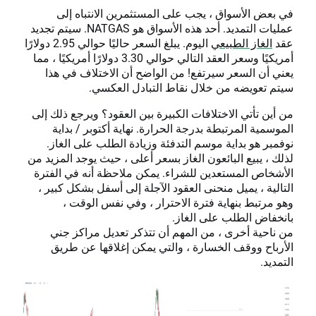
في بعض الأسواق ، يجب على المستثمرين الانتباه إلى
عمليات التمديد. أحد هذه الأسواق هو NATGAS. سيتم تجديد
عقد
الغاز الطبيعي
اليوم. يبلغ السعر حاليًا حوالي 2.95 دولارًا
أمريكيًا وسعر العقد التالي حوالي 3.30 دولارًا أمريكيًا ، مما
يعني أن السعر سيرتفع! من الواضح أن الاختلاف في هذا
سيتم تعويضه من خلال نقاط التبادل العكسي.
من أين تأتي الاختلافات الكبيرة بين العقود؟ ويرجع ذلك إلى
الموسمية المرتبطة بدرجة الحرارة. نهاية أكتوبر / بداية
نوفمبر هو بداية موسم التدفئة وزيادة الطلب على الغاز.
لذلك ، يبيع البائعون الغاز بسعر أعلى ، حيث يوجد المزيد من
الأشخاص المستعدين للشراء. يمكن ملاحظة أنه في الفترة
التالية ، يميل منحنى العقود الآجلة إلى أسفل بشكل كبير ،
وهو مرتبط بنهاية فترة الاحترار ، وفي نفس الوقت ،
بانخفاض الطلب على الغاز.
من ناحية أخرى ، من المهم أن تتذكر تعديل مراكز جني
الأرباح ووقف الخسارة ، والتي يمكن إغلاقها عن طريق
التمديد.