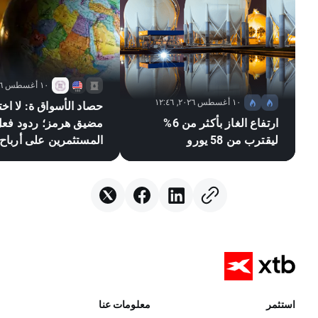
١٠ أغسطس ٢٠٢٦, ٠٩:٤٣
١٠ أغسطس ٢٠٢٦, ١٢:٤٦
حصاد الأسواق ة: لا اخ
ارتفاع الغاز بأكثر من 6%
مضيق هرمز؛ ردود فع
ليقترب من 58 يورو
المستثمرين على أرباح
بيركشاير هاثاواي
استثمر
معلومات عنا