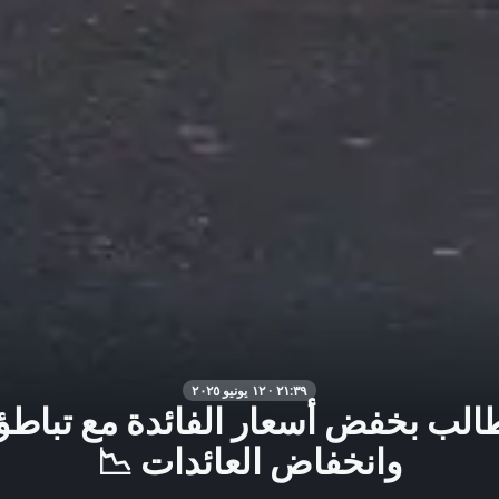
٢١:٣٩ · ١٢ يونيو ٢٠٢٥
الب بخفض أسعار الفائدة مع تباطؤ
وانخفاض العائدات 📉