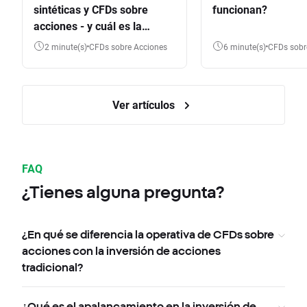
sintéticas y CFDs sobre
funcionan?
acciones - y cuál es la
diferencia?
2 minute(s)
CFDs sobre Acciones
6 minute(s)
CFDs sob
Ver artículos
FAQ
¿Tienes alguna pregunta?
¿En qué se diferencia la operativa de CFDs sobre
acciones con la inversión de acciones
tradicional?
¿Qué es el apalancamiento en la inversión de