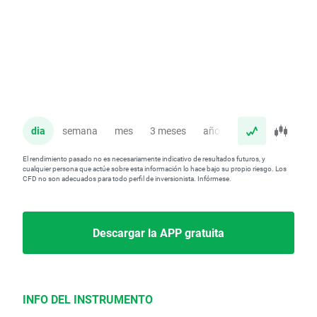
dia
semana
mes
3 meses
año
El rendimiento pasado no es necesariamente indicativo de resultados futuros, y
cualquier persona que actúe sobre esta información lo hace bajo su propio riesgo. Los
CFD no son adecuados para todo perfil de inversionista. Infórmese.
Descargar la APP gratuita
INFO DEL INSTRUMENTO