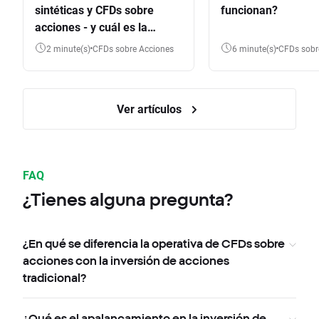
sintéticas y CFDs sobre
funcionan?
acciones - y cuál es la
diferencia?
2 minute(s)
CFDs sobre Acciones
6 minute(s)
CFDs sob
Ver artículos
FAQ
¿Tienes alguna pregunta?
¿En qué se diferencia la operativa de CFDs sobre
acciones con la inversión de acciones
tradicional?
¿Qué es el apalancamiento en la inversión de