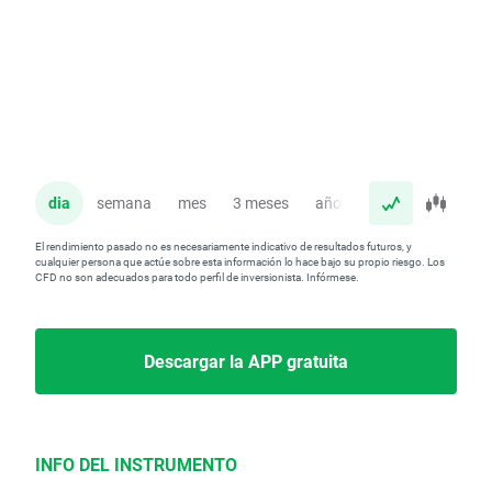
dia
semana
mes
3 meses
año
El rendimiento pasado no es necesariamente indicativo de resultados futuros, y
cualquier persona que actúe sobre esta información lo hace bajo su propio riesgo. Los
CFD no son adecuados para todo perfil de inversionista. Infórmese.
Descargar la APP gratuita
INFO DEL INSTRUMENTO