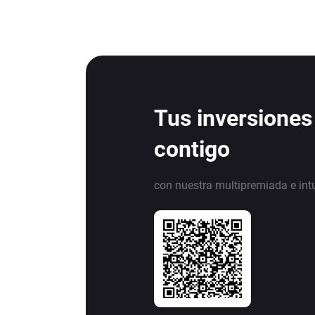
Tus inversiones
contigo
con nuestra multipremiada e int