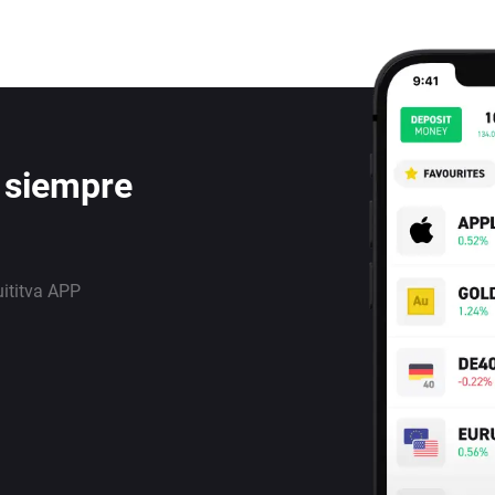
 siempre
uititva APP