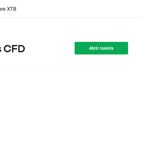
bre XTB
s CFD
Abrir cuenta