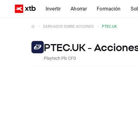
Invertir
Ahorrar
Formación
So
DERIVADOS SOBRE ACCIONES
PTEC.UK
PTEC.UK - Accione
Playtech Plc CFD