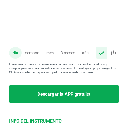
dia
semana
mes
3 meses
año
El rendimiento pasado no es necesariamente indicativo de resultados futuros, y
cualquier persona que actúe sobre esta información lo hace bajo su propio riesgo. Los
CFD no son adecuados para todo perfil de inversionista. Infórmese.
Descargar la APP gratuita
INFO DEL INSTRUMENTO