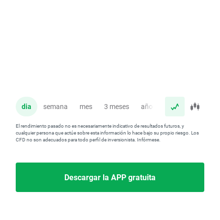
dia
semana
mes
3 meses
año
El rendimiento pasado no es necesariamente indicativo de resultados futuros, y
cualquier persona que actúe sobre esta información lo hace bajo su propio riesgo. Los
CFD no son adecuados para todo perfil de inversionista. Infórmese.
Descargar la APP gratuita