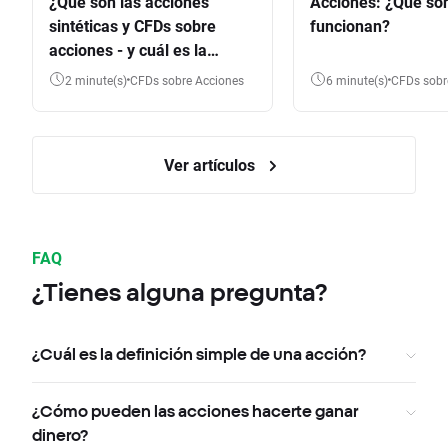
¿Qué son las acciones
Acciones: ¿Qué so
sintéticas y CFDs sobre
funcionan?
acciones - y cuál es la
diferencia?
2 minute(s)
CFDs sobre Acciones
6 minute(s)
CFDs sob
Ver artículos
FAQ
¿Tienes alguna pregunta?
¿Cuál es la definición simple de una acción?
¿Cómo pueden las acciones hacerte ganar
dinero?