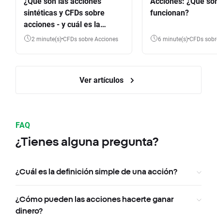
¿Qué son las acciones
Acciones: ¿Qué so
sintéticas y CFDs sobre
funcionan?
acciones - y cuál es la
diferencia?
2 minute(s)
CFDs sobre Acciones
6 minute(s)
CFDs sob
Ver artículos
FAQ
¿Tienes alguna pregunta?
¿Cuál es la definición simple de una acción?
¿Cómo pueden las acciones hacerte ganar
dinero?