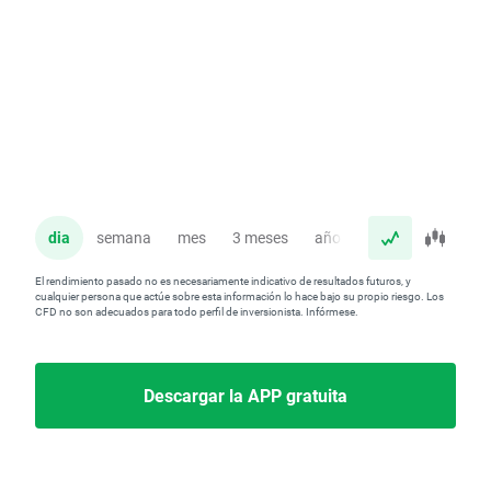
dia
semana
mes
3 meses
año
El rendimiento pasado no es necesariamente indicativo de resultados futuros, y
cualquier persona que actúe sobre esta información lo hace bajo su propio riesgo. Los
CFD no son adecuados para todo perfil de inversionista. Infórmese.
Descargar la APP gratuita