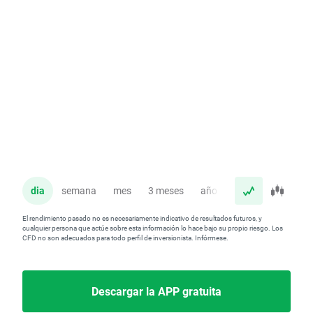
dia
semana
mes
3 meses
año
El rendimiento pasado no es necesariamente indicativo de resultados futuros, y
cualquier persona que actúe sobre esta información lo hace bajo su propio riesgo. Los
CFD no son adecuados para todo perfil de inversionista. Infórmese.
Descargar la APP gratuita