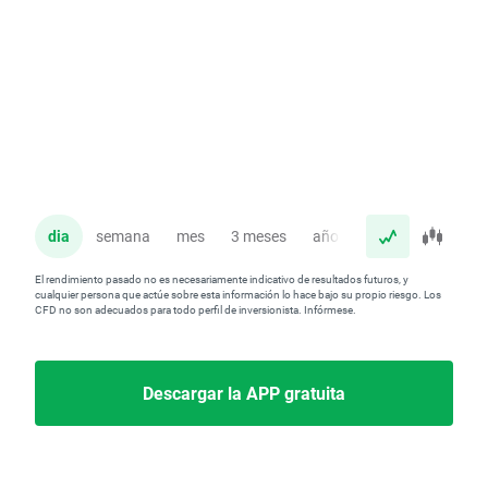
dia
semana
mes
3 meses
año
El rendimiento pasado no es necesariamente indicativo de resultados futuros, y
cualquier persona que actúe sobre esta información lo hace bajo su propio riesgo. Los
CFD no son adecuados para todo perfil de inversionista. Infórmese.
Descargar la APP gratuita