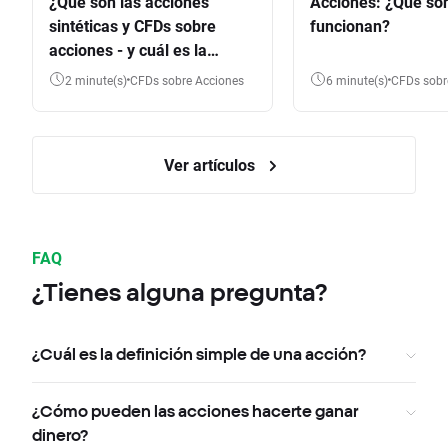
¿Qué son las acciones
Acciones: ¿Qué so
sintéticas y CFDs sobre
funcionan?
acciones - y cuál es la
diferencia?
2 minute(s)
CFDs sobre Acciones
6 minute(s)
CFDs sob
Ver artículos
FAQ
¿Tienes alguna pregunta?
¿Cuál es la definición simple de una acción?
¿Cómo pueden las acciones hacerte ganar
dinero?