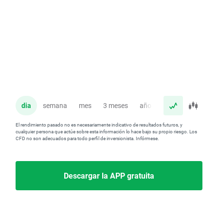
dia
semana
mes
3 meses
año
El rendimiento pasado no es necesariamente indicativo de resultados futuros, y
cualquier persona que actúe sobre esta información lo hace bajo su propio riesgo. Los
CFD no son adecuados para todo perfil de inversionista. Infórmese.
Descargar la APP gratuita