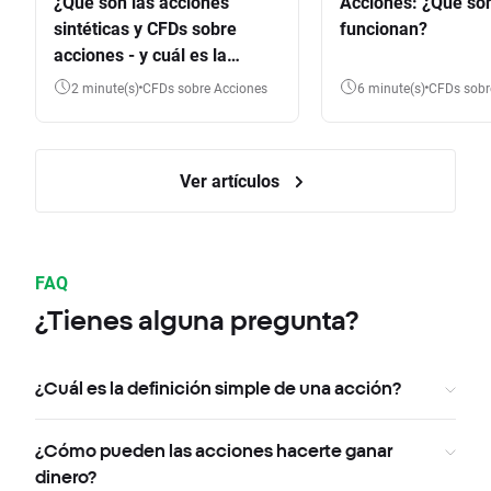
¿Qué son las acciones
Acciones: ¿Qué so
sintéticas y CFDs sobre
funcionan?
acciones - y cuál es la
diferencia?
2 minute(s)
CFDs sobre Acciones
6 minute(s)
CFDs sob
Ver artículos
FAQ
¿Tienes alguna pregunta?
¿Cuál es la definición simple de una acción?
¿Cómo pueden las acciones hacerte ganar
dinero?