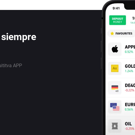
 siempre
uititva APP