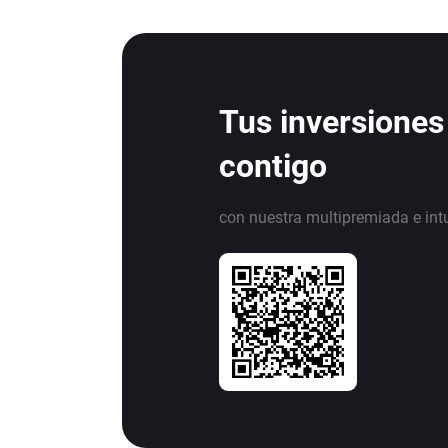
Tus inversiones
contigo
con nuestra multipremiada e int