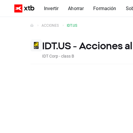
Invertir
Ahorrar
Formación
So
ACCIONES
IDT.US
IDT.US - Acciones a
IDT Corp - class B