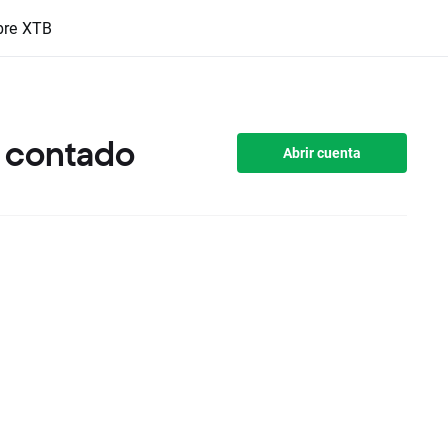
bre XTB
l contado
Abrir cuenta