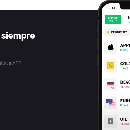
 siempre
uititva APP