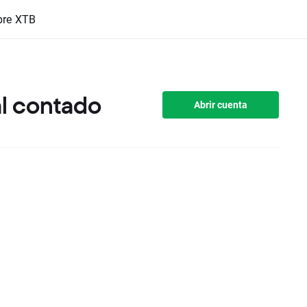
bre XTB
al contado
Abrir cuenta