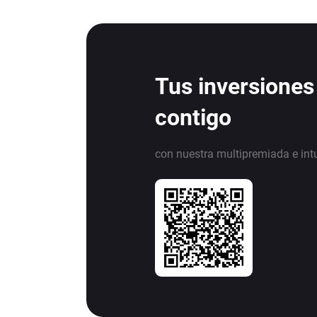
Tus inversiones
contigo
con nuestra multipremiada e int