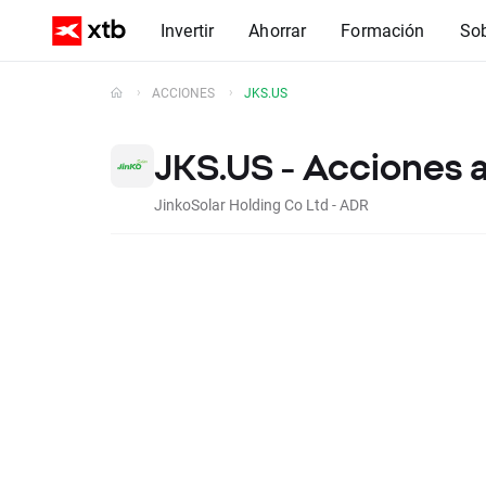
Invertir
Ahorrar
Formación
So
ACCIONES
JKS.US
JKS.US - Acciones 
JinkoSolar Holding Co Ltd - ADR