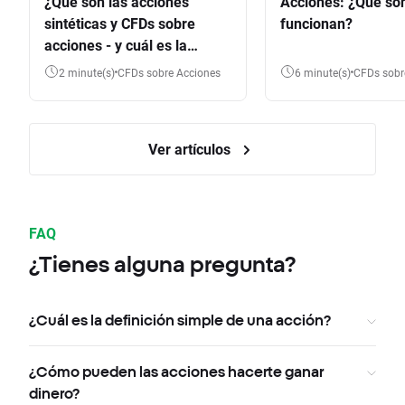
¿Qué son las acciones
Acciones: ¿Qué so
sintéticas y CFDs sobre
funcionan?
acciones - y cuál es la
diferencia?
2 minute(s)
CFDs sobre Acciones
6 minute(s)
CFDs sob
Ver artículos
FAQ
¿Tienes alguna pregunta?
¿Cuál es la definición simple de una acción?
¿Cómo pueden las acciones hacerte ganar
dinero?