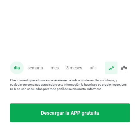
dia
semana
mes
3 meses
año
El rendimiento pasado no es necesariamente indicativo de resultados futuros, y
cualquier persona que actúe sobre esta información lo hace bajo su propio riesgo. Los
CFD no son adecuados para todo perfil de inversionista. Infórmese.
Descargar la APP gratuita