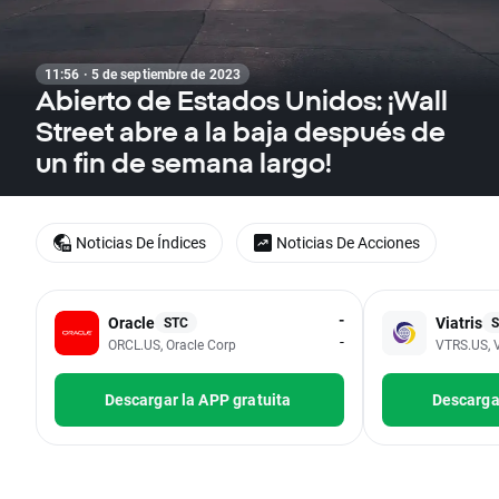
11:56 · 5 de septiembre de 2023
Abierto de Estados Unidos: ¡Wall
Street abre a la baja después de
un fin de semana largo!
Noticias De Índices
Noticias De Acciones
-
Oracle
Viatris
STC
-
ORCL.US, Oracle Corp
VTRS.US, V
Descargar la APP gratuita
Descargar