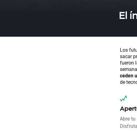
El 
Los fut
sacar pr
fueron 
semana
ceden u
de tecn
Apert
Abre tu
Disfrut