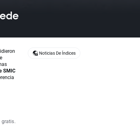
cede
idieron
Noticias De Índices
ue
mas
de SMIC
erencia
 gratis.