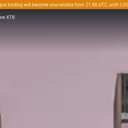
pot trading will become unavailable from 21.00 UTC, until 2.0
bre XTB