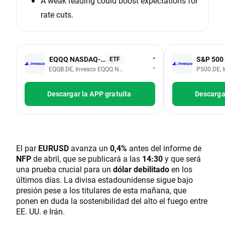
A weak reading could boost expectations for
rate cuts.
-
EQQQ NASDAQ-100
S&P 500
ETF
-
EQQB.DE, Invesco EQQQ NASDAQ-100 UCITS (Acc, EUR)
P500.DE, 
Descargar la APP gratuita
Descargar
El par
EURUSD
avanza un
0,4%
antes del informe de
NFP
de abril, que se publicará a las
14:30
y que será
una prueba crucial para un
dólar debilitado
en los
últimos días. La divisa estadounidense sigue bajo
presión pese a los titulares de esta mañana, que
ponen en duda la sostenibilidad del alto el fuego entre
EE. UU. e Irán.