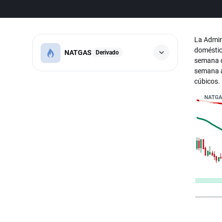
La Admin
doméstic
NATGAS
Derivado
semana qu
semana an
cúbicos.