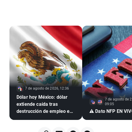
7 de agosto de 2026, 12:36
Dólar hoy México: dólar
7 de agosto de 2
extiende caída tras
09:05
destrucción de empleo en
⚠️ Dato NFP EN VI
EE. UU. e inflación
mexicana en mínimo de