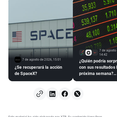
7 de agosto
14:42
7 de agosto de 2026, 15:01
¿Quién podría sorp
¿Se recuperará la acción
con sus resultados 
de SpaceX?
próxima semana?
(07.08.2026)
Este material ha sido elaborado por XTB. Su contenido tiene fines