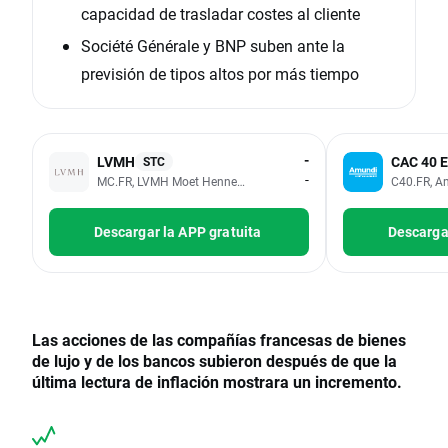
capacidad de trasladar costes al cliente
Société Générale y BNP suben ante la
previsión de tipos altos por más tiempo
-
LVMH
CAC 40 
STC
-
MC.FR, LVMH Moet Hennessy Louis Vuitton SE
C40.FR, A
Descargar la APP gratuita
Descargar
Las acciones de las compañías francesas de bienes
de lujo y de los bancos subieron después de que la
última lectura de inflación mostrara un incremento.