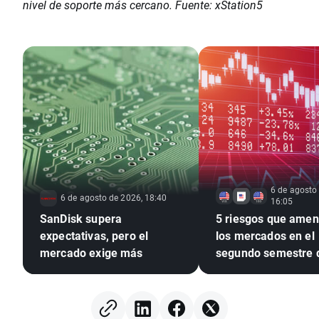
nivel de soporte más cercano. Fuente: xStation5
6 de agosto
6 de agosto de 2026, 18:40
16:05
SanDisk supera
5 riesgos que ame
expectativas, pero el
los mercados en el
mercado exige más
segundo semestre 
2026