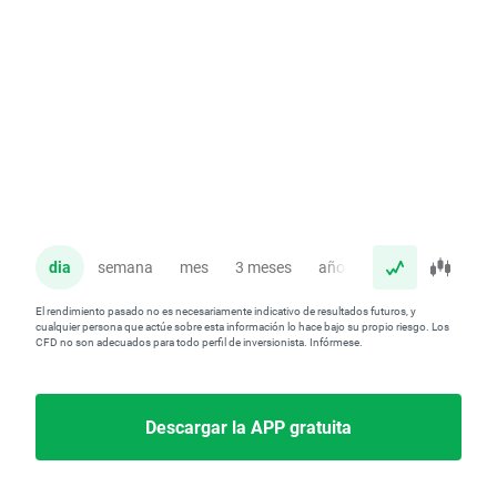
dia
semana
mes
3 meses
año
El rendimiento pasado no es necesariamente indicativo de resultados futuros, y
cualquier persona que actúe sobre esta información lo hace bajo su propio riesgo. Los
CFD no son adecuados para todo perfil de inversionista. Infórmese.
Descargar la APP gratuita