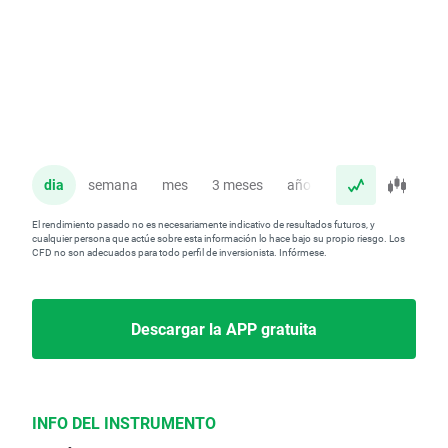
dia
semana
mes
3 meses
año
El rendimiento pasado no es necesariamente indicativo de resultados futuros, y
cualquier persona que actúe sobre esta información lo hace bajo su propio riesgo. Los
CFD no son adecuados para todo perfil de inversionista. Infórmese.
Descargar la APP gratuita
INFO DEL INSTRUMENTO