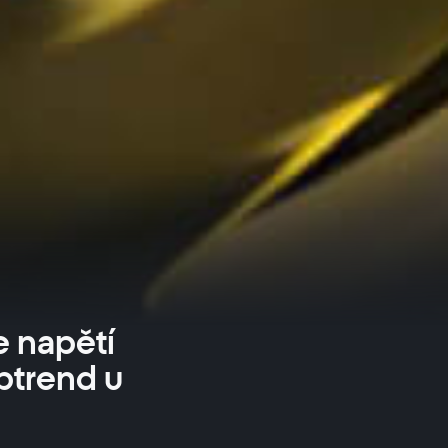
e napětí
ptrend u