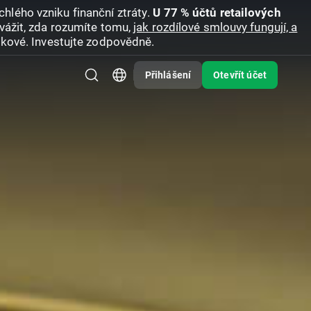
hlého vzniku finanční ztráty.
U 77 % účtů retailových
vážit, zda rozumíte tomu,
jak rozdílové smlouvy fungují, a
zikové. Investujte zodpovědně.
Přihlášení
Otevřít účet