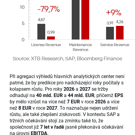
Při agregaci výhledů hlavních analytických center není
patrné, že by predikce pro nadcházející roky počítaly s
kolapsem růstu. Pro roky
2026
a
2027
se tržby
odhadují na
40 mld. EUR
a
44 mld. EUR
, přičemž
EPS
by mělo vzrůst na více než
7 EUR
v roce
2026
a více
než
8 EUR
v roce
2027
. To naznačuje nejen udržení
růstu, ale také zlepšení ziskovosti. V kontextu SAP a
tržních očekávání stojí za zmínku také to, že
společnost již
7 let v řadě
jasně překonává očekávání
na úrovni
EBITDA
.