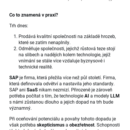
Co to znamená v praxi?
Trh dnes:
Prodává kvalitní společnosti na základě hrozeb,
které se zatím nenaplnily.
Odměňuje společnosti, jejichž růstová teze stojí
na slibech a nadějích kolem technologie, jejíž
vnímání se stále více vzdaluje byznysové i
technické realitě.
SAP
je firma, která přežila více než půl století. Firma,
která definovala odvětví a nastavila jeho standardy.
SAP ani
SaaS
nikam nezmizí. Přirozeně je zároveň
potřeba počítat s tím, že technologie
AI
a modely
LLM
s námi zůstanou dlouho a jejich dopad na trh bude
významný.
Při oceňování potenciálu a povahy tohoto dopadu je
však potřeba
skepticismus
a
obezřetnost
. Schopnosti