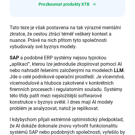
Prozkoumat produkty XTB
Tato teze je však postavena na tak výrazné mentální
zkratce, že cestou ztrácí téměř veškerý kontext a
nuance. Právě na nich přitom tyto společnosti
vybudovaly své byznys modely.
SAP
a podobné ERP systémy nejsou typickou
„aplikací“, kterou lze jednoduše zkopírovat pomocí AI
nebo nahradit řešeními založenými na modelech
LLM
.
Jde o celé podnikové operační prostředí. Je vícevrstvé,
vícemodulové a hluboce zakotvené v konkrétních
firemních procesech i regulatorním souladu. Systémy
této třídy patří mezi nejsložitější softwarové
konstrukce v byznys světě. I dnes mají AI modely
problém je analyzovat, natož je replikovat.
I kdybychom přijali extrémně optimistický předpoklad,
že AI dokáže dokonale znovu vytvořit funkcionalitu
systémů SAP nebo podobných společností, vyřešilo by