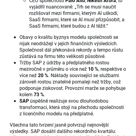
CEO společnosti
Palo Alto
,
Nikesh Arora
, to
vyjádřil nuancovaně: „Trh se musí naučit
rozlišovat mezi firmami, kterým AI uškodí,
SaaS firmami, které se AI musí přizpůsobit, a
SaaS firmami, které budou z AI těžit.“
Obavy o kvalitu byznys modelu společnosti se
nijak neodrážejí v jejích finančních výsledcích.
Společnost dál překonává rekordy a tempo růstu
zůstává na firmu této velikosti působivé.
Tržby SAP z údržby a předplatného rostou
meziročně v průměru o více než
10 %
, respektive o
více než
20 %
. Náklady související se službami
zároveň rostou znatelně pomaleji než tržby, což
podporuje ziskovost. Provozní marže se pohybuje
kolem
73 %
.
SAP
úspěšně realizuje svou dlouhodobou
transformaci, která stojí na přechodu společnosti
z licenčního modelu na předplatné.
Všechna tato tvrzení jasně potvrzují nejnovější
výsledky. SAP dosáhl dalšího rekordního kvartálu: