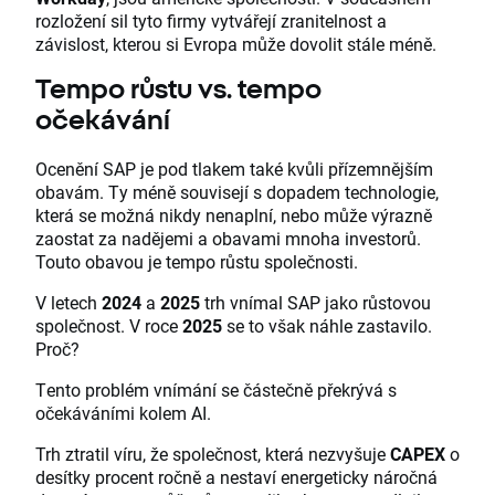
rozložení sil tyto firmy vytvářejí zranitelnost a
závislost, kterou si Evropa může dovolit stále méně.
Tempo růstu vs. tempo
očekávání
Ocenění SAP je pod tlakem také kvůli přízemnějším
obavám. Ty méně souvisejí s dopadem technologie,
která se možná nikdy nenaplní, nebo může výrazně
zaostat za nadějemi a obavami mnoha investorů.
Touto obavou je tempo růstu společnosti.
V letech
2024
a
2025
trh vnímal SAP jako růstovou
společnost. V roce
2025
se to však náhle zastavilo.
Proč?
Tento problém vnímání se částečně překrývá s
očekáváními kolem AI.
Trh ztratil víru, že společnost, která nezvyšuje
CAPEX
o
desítky procent ročně a nestaví energeticky náročná