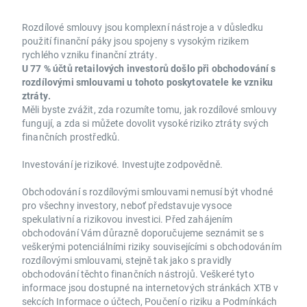
Rozdílové smlouvy jsou komplexní nástroje a v důsledku
použití finanční páky jsou spojeny s vysokým rizikem
rychlého vzniku finanční ztráty.
U 77 % účtů retailových investorů došlo při obchodování s
rozdílovými smlouvami u tohoto poskytovatele ke vzniku
ztráty.
Měli byste zvážit, zda rozumíte tomu, jak rozdílové smlouvy
fungují, a zda si můžete dovolit vysoké riziko ztráty svých
finančních prostředků.
Investování je rizikové. Investujte zodpovědně.
Obchodování s rozdílovými smlouvami nemusí být vhodné
pro všechny investory, neboť představuje vysoce
spekulativní a rizikovou investici. Před zahájením
obchodování Vám důrazně doporučujeme seznámit se s
veškerými potenciálními riziky souvisejícími s obchodováním
rozdílovými smlouvami, stejně tak jako s pravidly
obchodování těchto finančních nástrojů. Veškeré tyto
informace jsou dostupné na internetových stránkách XTB v
sekcích Informace o účtech, Poučení o riziku a Podmínkách