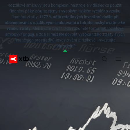
Rozdílové smlouvy jsou komplexní nástroje a v důsledku použití
finanční páky jsou spojeny s vysokým rizikem rychlého vzniku
finanční ztráty.
U 77 % účtů retailových investorů došlo při
obchodování s rozdílovými smlouvami u tohoto poskytovatele ke
vzniku ztráty.
Měli byste zvážit, zda rozumíte tomu,
jak rozdílové
smlouvy fungují, a zda si můžete dovolit vysoké riziko ztráty svých
finančních prostředků.
Investování je rizikové. Investujte
zodpovědně.