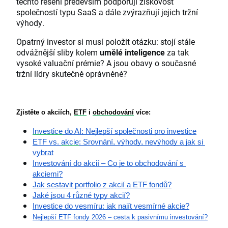
těchto řešení především podporují ziskovost
společností typu SaaS a dále zvýrazňují jejich tržní
výhody.
Opatrný investor si musí položit otázku: stojí stále
odvážnější sliby kolem
umělé inteligence
za tak
vysoké valuační prémie? A jsou obavy o současné
tržní lídry skutečně oprávněné?
Zjistěte o akciích, 
ETF
 i 
obchodování
 více:
Investice
 do AI: Nejlepší společnosti pro investice
ETF vs. 
akcie
: Srovnání, výhody, nevýhody a jak si 
vybrat
Investování do akcií – Co je to obchodování s 
akciemi?
Jak sestavit portfolio z akcií a ETF fondů?
Jaké jsou 4 různé typy akcií?
Investice do vesmíru: jak najít vesmírné akcie?
Nejlepší ETF fondy 2026 – cesta k pasivnímu investování?