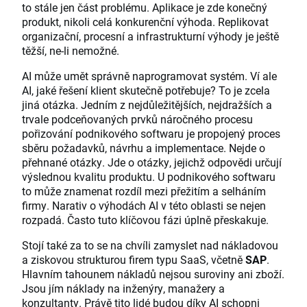
to stále jen část problému. Aplikace je zde konečný
produkt, nikoli celá konkurenční výhoda. Replikovat
organizační, procesní a infrastrukturní výhody je ještě
těžší, ne-li nemožné.
AI může umět správně naprogramovat systém. Ví ale
AI, jaké řešení klient skutečně potřebuje? To je zcela
jiná otázka. Jedním z nejdůležitějších, nejdražších a
trvale podceňovaných prvků náročného procesu
pořizování podnikového softwaru je propojený proces
sběru požadavků, návrhu a implementace. Nejde o
přehnané otázky. Jde o otázky, jejichž odpovědi určují
výslednou kvalitu produktu. U podnikového softwaru
to může znamenat rozdíl mezi přežitím a selháním
firmy. Narativ o výhodách AI v této oblasti se nejen
rozpadá. Často tuto klíčovou fázi úplně přeskakuje.
Stojí také za to se na chvíli zamyslet nad nákladovou
a ziskovou strukturou firem typu SaaS, včetně
SAP
.
Hlavním tahounem nákladů nejsou suroviny ani zboží.
Jsou jím náklady na inženýry, manažery a
konzultanty. Právě tito lidé budou díky AI schopni