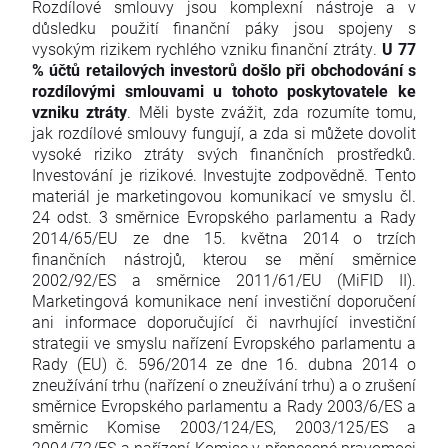
Rozdílové smlouvy jsou komplexní nástroje a v
důsledku použití finanční páky jsou spojeny s
vysokým rizikem rychlého vzniku finanční ztráty.
U 77
% účtů retailových investorů došlo při obchodování s
rozdílovými smlouvami u tohoto poskytovatele ke
vzniku ztráty
. Měli byste zvážit, zda rozumíte tomu,
jak rozdílové smlouvy fungují, a zda si můžete dovolit
vysoké riziko ztráty svých finančních prostředků.
Investování je rizikové. Investujte zodpovědně. Tento
materiál je marketingovou komunikací ve smyslu čl.
24 odst. 3 směrnice Evropského parlamentu a Rady
2014/65/EU ze dne 15. května 2014 o trzích
finančních nástrojů, kterou se mění směrnice
2002/92/ES a směrnice 2011/61/EU (MiFID II).
Marketingová komunikace není investiční doporučení
ani informace doporučující či navrhující investiční
strategii ve smyslu nařízení Evropského parlamentu a
Rady (EU) č. 596/2014 ze dne 16. dubna 2014 o
zneužívání trhu (nařízení o zneužívání trhu) a o zrušení
směrnice Evropského parlamentu a Rady 2003/6/ES a
směrnic Komise 2003/124/ES, 2003/125/ES a
2004/72/ES a nařízení Komise v přenesené pravomoci