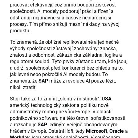
pracovat efektivněji, což přímo podpoří ziskovost
společnosti. AI modely podporují práci a řízení a
odstraňují nejúnavnější a časově nejnáročnější
procesy. Tím přímo snižují mezní náklady na vývoj
produktu.
To znamená, že obtížně replikovatelné a jedinečné
výhody společnosti zůstávají zachovány: značka,
znalosti a odbornost, zákaznická základna, logika a
regulatorní soulad. Tyto prvky zůstanou tam, kde jsou,
a udrží společnost před konkurencí bez ohledu na to,
jak levné nebo pokročilé AI modely budou. To
znamená, že
SAP
může z revoluce AI pouze těžit,
nikoli ztratit.
Stojí také za to zmínit „slona v místnosti“:
USA
,
americký technologický sektor a politiku nové
administrativy mimo jiné vůči Evropě. V oblasti
podnikového softwaru na této úrovni sofistikovanosti
a rozsahu je
SAP
jediným veřejně obchodovaným
hráčem v Evropě. Ostatní lídři, tedy
Microsoft
,
Oracle
a
Workday
, jsou americké společnosti. V současném