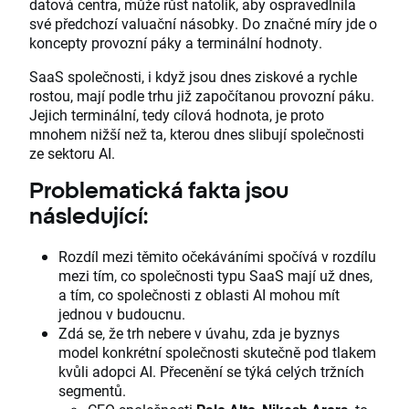
datová centra, může růst natolik, aby ospravedlnila
své předchozí valuační násobky. Do značné míry jde o
koncepty provozní páky a terminální hodnoty.
SaaS společnosti, i když jsou dnes ziskové a rychle
rostou, mají podle trhu již započítanou provozní páku.
Jejich terminální, tedy cílová hodnota, je proto
mnohem nižší než ta, kterou dnes slibují společnosti
ze sektoru AI.
Problematická fakta jsou
následující:
Rozdíl mezi těmito očekáváními spočívá v rozdílu
mezi tím, co společnosti typu SaaS mají už dnes,
a tím, co společnosti z oblasti AI mohou mít
jednou v budoucnu.
Zdá se, že trh nebere v úvahu, zda je byznys
model konkrétní společnosti skutečně pod tlakem
kvůli adopci AI. Přecenění se týká celých tržních
segmentů.