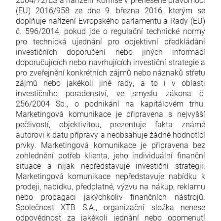
(EU) 2016/958 ze dne 9. března 2016, kterým se
doplňuje nařízení Evropského parlamentu a Rady (EU)
č. 596/2014, pokud jde o regulační technické normy
pro technická ujednání pro objektivní předkládání
investičních doporučení nebo jiných informací
doporučujících nebo navrhujících investiční strategie a
pro zveřejnění konkrétních zájmů nebo náznaků střetu
zájmů nebo jakékoli jiné rady, a to i v oblasti
investičního poradenství, ve smyslu zákona č.
256/2004 Sb., o podnikání na kapitálovém trhu.
Marketingová komunikace je připravena s nejvyšší
pečlivostí, objektivitou, prezentuje fakta známé
autorovi k datu přípravy a neobsahuje žádné hodnotící
prvky. Marketingová komunikace je připravena bez
zohlednění potřeb klienta, jeho individuální finanční
situace a nijak nepředstavuje investiční strategii.
Marketingová komunikace nepředstavuje nabídku k
prodeji, nabídku, předplatné, výzvu na nákup, reklamu
nebo propagaci jakýchkoliv finančních nástrojů.
Společnost XTB S.A., organizační složka nenese
odpovědnost za jakékoli jednání nebo opomenutí