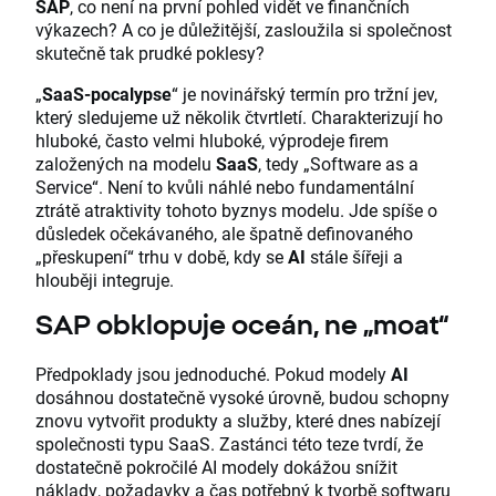
SAP
, co není na první pohled vidět ve finančních
výkazech? A co je důležitější, zasloužila si společnost
skutečně tak prudké poklesy?
„
SaaS-pocalypse
“ je novinářský termín pro tržní jev,
který sledujeme už několik čtvrtletí. Charakterizují ho
hluboké, často velmi hluboké, výprodeje firem
založených na modelu
SaaS
, tedy „Software as a
Service“. Není to kvůli náhlé nebo fundamentální
ztrátě atraktivity tohoto byznys modelu. Jde spíše o
důsledek očekávaného, ale špatně definovaného
„přeskupení“ trhu v době, kdy se
AI
stále šířeji a
hlouběji integruje.
SAP obklopuje oceán, ne „moat“
Předpoklady jsou jednoduché. Pokud modely
AI
dosáhnou dostatečně vysoké úrovně, budou schopny
znovu vytvořit produkty a služby, které dnes nabízejí
společnosti typu SaaS. Zastánci této teze tvrdí, že
dostatečně pokročilé AI modely dokážou snížit
náklady, požadavky a čas potřebný k tvorbě softwaru