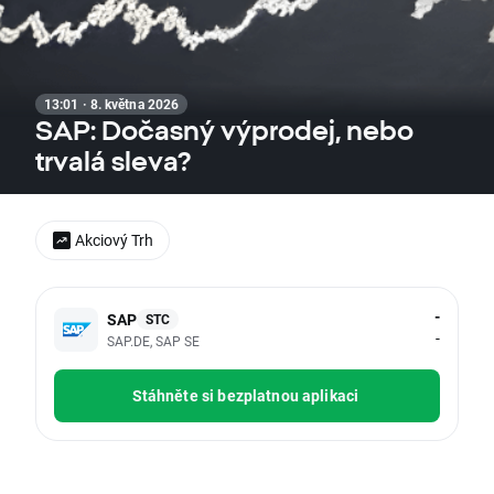
13:01 · 8. května 2026
SAP: Dočasný výprodej, nebo
trvalá sleva?
Akciový Trh
-
SAP
STC
-
SAP.DE, SAP SE
Stáhněte si bezplatnou aplikaci