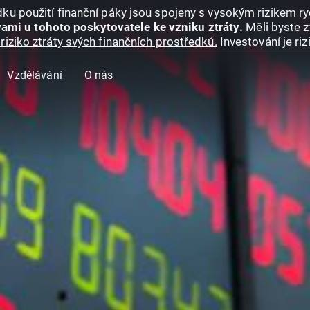
ku použití finanční páky jsou spojeny s vysokým rizikem ryc
ami u tohoto poskytovatele ke vzniku ztráty.
Měli byste z
riziko ztráty svých finančních prostředků.
Investování je ri
Vzdělávání
O nás