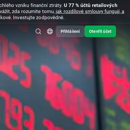
hlého vzniku finanční ztráty.
U 77 % účtů retailových
vážit, zda rozumíte tomu,
jak rozdílové smlouvy fungují, a
zikové. Investujte zodpovědně.
Přihlášení
Otevřít účet