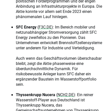
politischen Förderprogrammen und der engen
Anbindung an Infrastrukturprojekte in Europa. Die
Aktie konnte vor allem seit Ende 2023 einen
phänomenalen Lauf hinlegen.
SFC Energy
(
F3C.DE
): Im Bereich mobiler und
netzunabhängiger Stromversorgung zählt SFC
Energy zweifellos zu den Pionieren. Das
Unternehmen entwickelt Brennstoffzellensysteme
unter anderem für Industrie und Verteidigung.
Auch wenn das Geschäftsvolumen überschaubar
bleibt, zeigt die Aktie phasenweise eine
überdurchschnittliche Dynamik. Für
risikobewusste Anleger kann SFC daher ein
ergänzender Baustein im Wasserstoffportfolio
sein.
Thyssenkrupp Nucera
(
NCH2.DE
): Ein reiner
Wasserstoff-Player aus Deutschland ist
Thyssenkrupp Nucera, das
Gemeinschaftsunternehmen von Thyssenkrupp