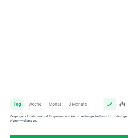
Tag
Woche
Monat
3 Monate
Jahr
Vergangene Ergebnisse und Prognosen sind kein zuverlässiger Indikator für zukünftige
Wertentwicklungen.