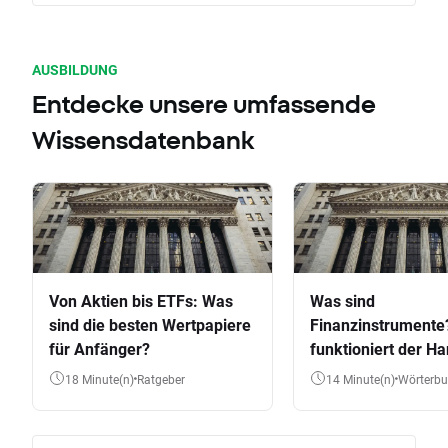
AUSBILDUNG
Entdecke unsere umfassende
Wissensdatenbank
Von Aktien bis ETFs: Was
Was sind
sind die besten Wertpapiere
Finanzinstrumente
für Anfänger?
funktioniert der Ha
Aktien, ETFs & Co.
18 Minute(n)
Ratgeber
14 Minute(n)
Wörterb