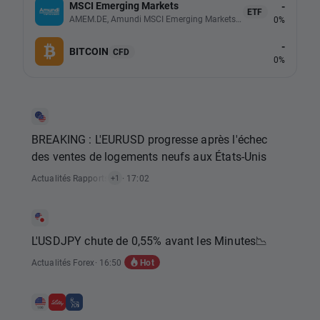
MSCI Emerging Markets
-
ETF
AMEM.DE, Amundi MSCI Emerging Markets UCITS (Acc EUR)
0%
-
BITCOIN
CFD
0%
BREAKING : L'EURUSD progresse après l'échec
des ventes de logements neufs aux États-Unis
Actualités Rapports Économiques
· 17:02
+1
L'USDJPY chute de 0,55% avant les Minutes📉
Hot
Actualités Forex
· 16:50