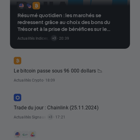
Résumé quotidien : les marchés se
redressent grâce au choix des bons du
Trésor et à la prise de bénéfices sur le
bitcoin près de 100K$.
Actualités Indices
,
Actualités Crypto
· 20:39
,
Actualités Actions
,
Actualités Fore
+3
Le bitcoin passe sous 96 000 dollars 📉
Actualités Crypto
· 18:09
Trade du jour : Chainlink (25.11.2024)
Actualités Signaux De Trading
· 17:21
,
Actualités Crypto
,
Actualités Analyse Tech
+3