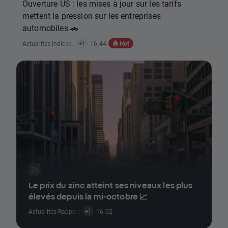
Ouverture US : les mises à jour sur les tarifs
mettent la pression sur les entreprises
automobiles 🚗
Hot
Actualités Indices
,
Actualités Actions
· 16:44
+1
Le prix du zinc atteint ses niveaux les plus
élevés depuis la mi-octobre 📈
Actualités Rapports Économiques
· 16:02
+1