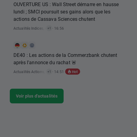
OUVERTURE US : Wall Street démarre en hausse
lundi ; SMCI poursuit ses gains alors que les
actions de Cassava Sciences chutent
Actualités Indices
,
Actualités Actions
· 16:56
+1
DE40 : Les actions de la Commerzbank chutent
après l'annonce du rachat 🚨
Hot
Actualités Actions
,
Actualités Indices
· 14:51
+1
Voir plus d'actualités