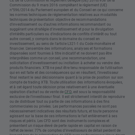
CE de la Commission et règlement délégué (UE) 2016/958 de la
Commission du 9 mars 2016 complétant le règlement (UE)
n°596/2014 du Parlement européen et du Conseil en ce qui concerne
les normes techniques de réglementation relatives aux modalités
techniques de présentation objective de recommandations
d'investissement ou d'autres informations recommandant ou
suggérant une stratégie d'investissement et pour la divulgation
d'intérêts particuliers ou d'indications de conflits d'intérêt ou tout
autre conseil, y compris dans le domaine du conseil en
investissement, au sens de l'article L321-1 du Code monétaire et
financier. L’ensemble des informations, analyses et formations
dispensées sont fournies à titre indicatif et ne doivent pas être
interprétées comme un conseil, une recommandation, une
sollicitation d’investissement ou incitation à acheter ou vendre des
produits financiers. XTB ne peut être tenu responsable de l’utilisation
qui en est faite et des conséquences qui en résultent, l’investisseur
final restant le seul décisionnaire quant à la prise de position sur son
compte de trading XTB. Toute utilisation des informations évoquées,
et à cet égard toute décision prise relativement à une éventuelle
opération d’achat ou de vente de
CFD
, est sous la responsabilité
exclusive de l’investisseur final. Il est strictement interdit de reproduire
ou de distribuer tout ou partie de ces informations à des fins
commerciales ou privées. Les performances passées ne sont pas
nécessairement indicatives des résultats futurs, et toute personne
agissant sur la base de ces informations le fait entièrement à ses
risques et périls. Les CFD sont des instruments complexes et
présentent un risque élevé de perte rapide en capital en raison de
l'effet de levier. 77% de comptes d'investisseurs de détail perdent de