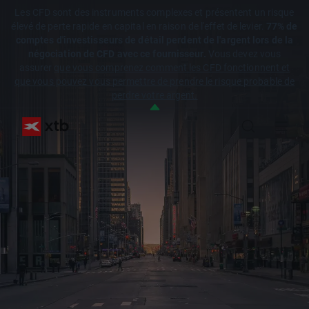
Les CFD sont des instruments complexes et présentent un risque
élevé de perte rapide en capital en raison de l'effet de levier.
77% de
comptes d'investisseurs de détail perdent de l'argent lors de la
négociation de CFD avec ce fournisseur.
Vous devez vous
assurer
que vous comprenez comment les CFD fonctionnent et
que vous pouvez vous permettre de prendre le risque probable de
perdre votre argent.