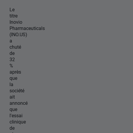
Le
titre
Inovio
Pharmaceuticals
(INO.US)
a
chuté
de
32
%
après
que
la
société
ait
annoncé
que
l'essai
clinique
de