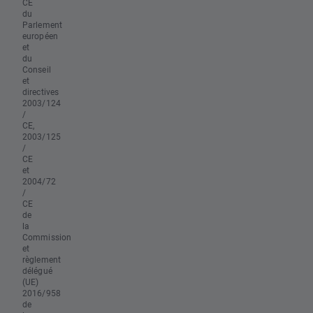
CE
du
Parlement
européen
et
du
Conseil
et
directives
2003/124
/
CE,
2003/125
/
CE
et
2004/72
/
CE
de
la
Commission
et
règlement
délégué
(UE)
2016/958
de