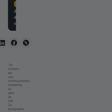
10 août 2026, 12:12
10 août 2026, 11:40
Action Hertz : les résultats
Airbnb dépasse les
du T2 2026 sont
attentes et relève s
supérieurs aux attentes
objectifs annuels
"Ce
contenu
est
une
communication
marketing
au
sens
de
l'art.
24,
paragraphe