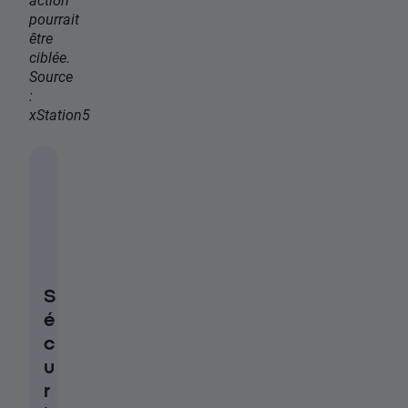
pourrait
être
ciblée.
Source
:
xStation5
S
é
c
u
r