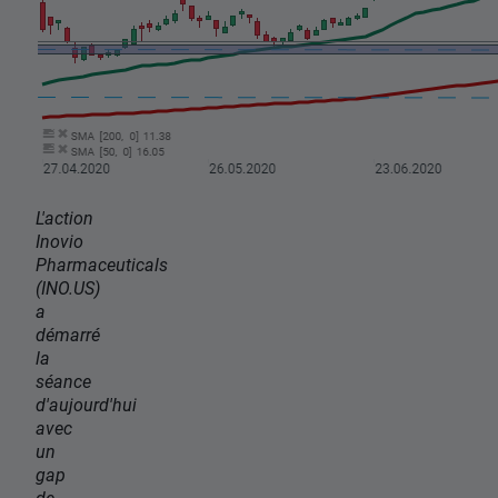
L'action
Inovio
Pharmaceuticals
(INO.US)
a
démarré
la
séance
d'aujourd'hui
avec
un
gap
de