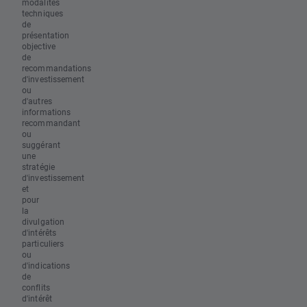
modalités
techniques
de
présentation
objective
de
recommandations
d'investissement
ou
d'autres
informations
recommandant
ou
suggérant
une
stratégie
d'investissement
et
pour
la
divulgation
d'intérêts
particuliers
ou
d'indications
de
conflits
d'intérêt