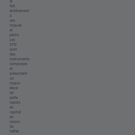
le
fait
entièrement
à
ses
risques
et
périls.
Les
CFD
sont
des
instruments
complexes
et
présentent
un
risque
élevé
de
perte
rapide
en
capital
en
raison
de
l'effet