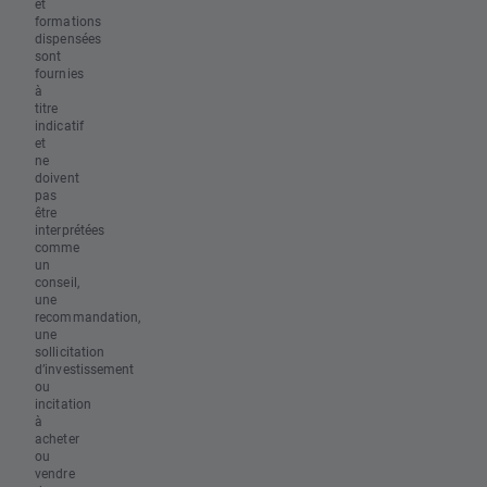
et
formations
dispensées
sont
fournies
à
titre
indicatif
et
ne
doivent
pas
être
interprétées
comme
un
conseil,
une
recommandation,
une
sollicitation
d’investissement
ou
incitation
à
acheter
ou
vendre