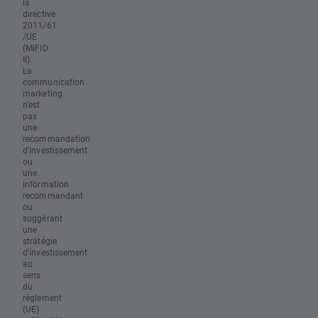
la
directive
2011/61
/UE
(MiFID
II).
La
communication
marketing
n'est
pas
une
recommandation
d'investissement
ou
une
information
recommandant
ou
suggérant
une
stratégie
d'investissement
au
sens
du
règlement
(UE)