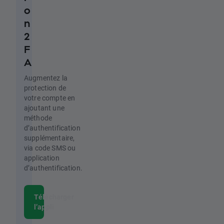
o
n
2
F
A
Augmentez la
protection de
votre compte en
ajoutant une
méthode
d’authentification
supplémentaire,
via code SMS ou
application
d’authentification.
Télécharger
l’appli