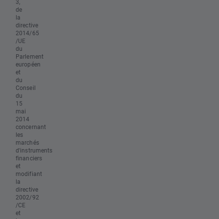
3,
de
la
directive
2014/65
/UE
du
Parlement
européen
et
du
Conseil
du
15
mai
2014
concernant
les
marchés
d'instruments
financiers
et
modifiant
la
directive
2002/92
/CE
et