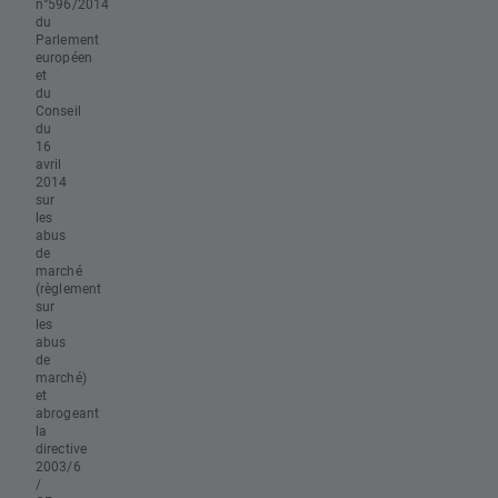
n°596/2014
du
Parlement
européen
et
du
Conseil
du
16
avril
2014
sur
les
abus
de
marché
(règlement
sur
les
abus
de
marché)
et
abrogeant
la
directive
2003/6
/