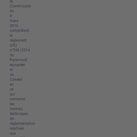
la
Commission
du
9
mars
2016
complétant
le
règlement
(UE)
n°596/2014
du
Parlement
européen
et
du
Conseil
en
ce
qui
concerne
les
normes
techniques
de
réglementation
relatives
aux