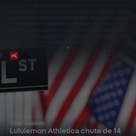
Les CFD sont des instruments complexes et présentent un risque
élevé de perte rapide en capital en raison de l'effet de levier.
77% de
comptes d'investisseurs de détail perdent de l'argent lors de la
négociation de CFD avec ce fournisseur.
Vous devez vous
assurer
que vous comprenez comment les CFD fonctionnent et
que vous pouvez vous permettre de prendre le risque probable de
perdre votre argent.
13:20 · 5 juin 2026
Lululemon Athletica chute de 14