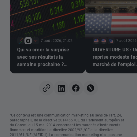
7 août 2026, 21:02
7 août 2026
Qui va créer la surprise
OUVERTURE US : U
avec ses résultats la
reprise modeste fa
semaine prochaine ?
marché de l'emploi
(07/08/2026)
morose
"Ce contenu est une communication marketing au sens de l'art. 24,
paragraphe 3, de la directive 2014/65 /UE du Parlement européen et
du Conseil du 15 mai 2014 concernant les marchés d'instruments
financiers et modifiant la directive 2002/92 /CE et la directive
2011/61 /UE (MiFID II). La communication marketing n'est pas une