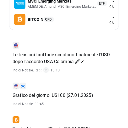
MSCI Emerging Markets
-
ETF
AMEM.DE, Amundi MSCI Emerging Markets UCITS (Acc EUR)
0%
-
BITCOIN
CFD
0%
Le tensioni tariffarie scuotono finalmente l'USD
dopo l'accordo USA-Colombia 🖋️📌
Indici Notizie
,
Rapporti Economici
· 13:10
+1
Grafico del giorno: US100 (27.01.2025)
Indici Notizie
· 11:45