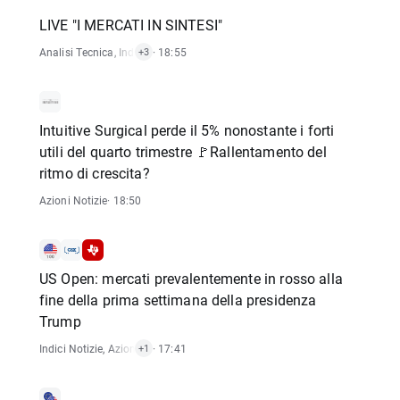
LIVE "I MERCATI IN SINTESI"
Analisi Tecnica
,
Indici Notizie
· 18:55
,
Notizie Materie Prime
,
Forex Notizie
+3
Intuitive Surgical perde il 5% nonostante i forti
utili del quarto trimestre 🚩Rallentamento del
ritmo di crescita?
Azioni Notizie
· 18:50
US Open: mercati prevalentemente in rosso alla
fine della prima settimana della presidenza
Trump
Indici Notizie
,
Azioni Notizie
· 17:41
+1