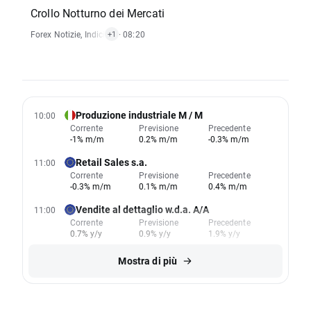
Crollo Notturno dei Mercati
Forex Notizie
,
Indici Notizie
· 08:20
+1
Produzione industriale M / M
10:00
Corrente
Previsione
Precedente
-1% m/m
0.2% m/m
-0.3% m/m
Retail Sales s.a.
11:00
Corrente
Previsione
Precedente
-0.3% m/m
0.1% m/m
0.4% m/m
Vendite al dettaglio w.d.a. A/A
11:00
Corrente
Previsione
Precedente
0.7% y/y
0.9% y/y
1.9% y/y
Mostra di più