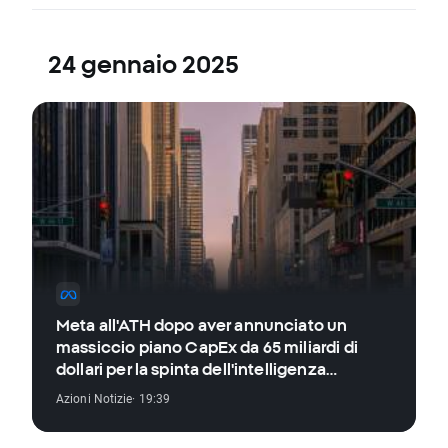
24 gennaio 2025
Meta all'ATH dopo aver annunciato un
massiccio piano CapEx da 65 miliardi di
dollari per la spinta dell'intelligenza
artificiale 📈
Azioni Notizie
· 19:39