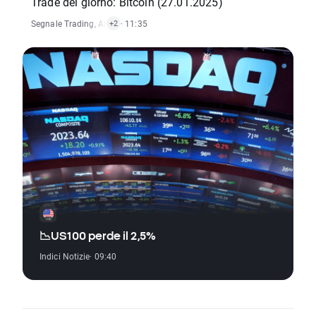
Trade del giorno: Bitcoin (27.01.2025)
Segnale Trading
,
Analisi Tecnica
· 11:35
,
Notizie Criptovalute
+2
📉US100 perde il 2,5%
Indici Notizie
· 09:40