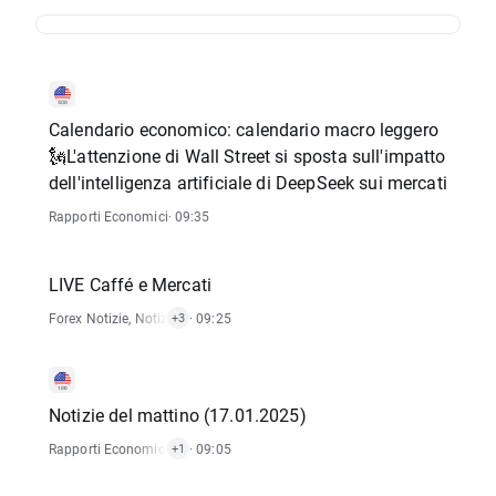
Calendario economico: calendario macro leggero
🗽L'attenzione di Wall Street si sposta sull'impatto
dell'intelligenza artificiale di DeepSeek sui mercati
Rapporti Economici
· 09:35
LIVE Caffé e Mercati
Forex Notizie
,
Notizie Materie Prime
· 09:25
,
Indici Notizie
,
Avviso Di Mercato
+3
Notizie del mattino (17.01.2025)
Rapporti Economici
,
Azioni Notizie
· 09:05
+1