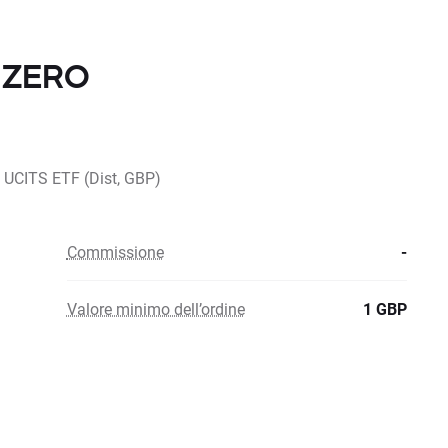
n ZERO
 UCITS ETF (Dist, GBP)
Commissione
-
Valore minimo dell’ordine
1 GBP