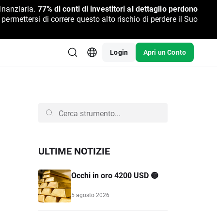
inanziaria.
77% di conti di investitori al dettaglio perdono
rmettersi di correre questo alto rischio di perdere il Suo
Login
Apri un Conto
ULTIME NOTIZIE
Occhi in oro 4200 USD 🟡
5 agosto 2026