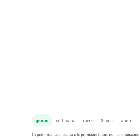
giorno
settimana
mese
3 mesi
anno
La performance passata o le previsioni future non costituiscono un