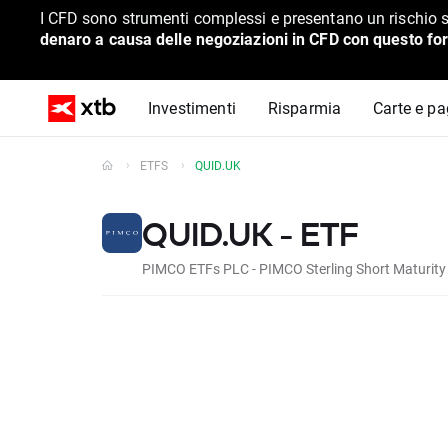
I CFD sono strumenti complessi e presentano un rischio s
denaro a causa delle negoziazioni in CFD con questo for
Investimenti
Risparmia
Carte e p
ETFS
QUID.UK
QUID.UK - ETF
PIMCO ETFs PLC - PIMCO Sterling Short Maturity