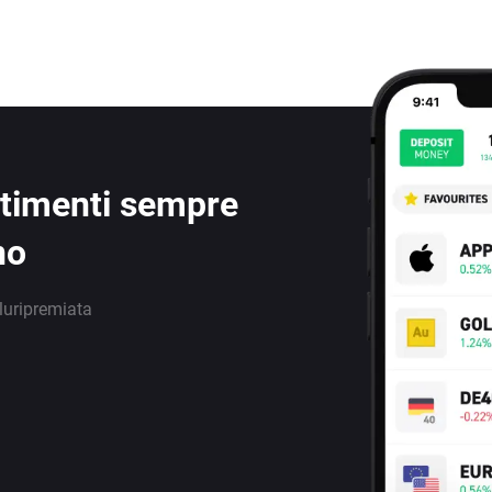
estimenti sempre
no
luripremiata