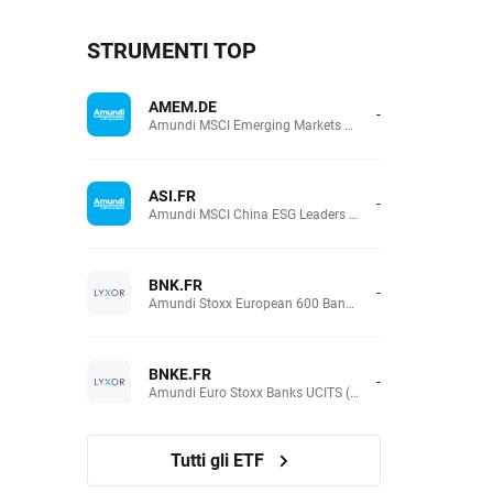
STRUMENTI TOP
AMEM.DE
-
Amundi MSCI Emerging Markets UCITS (Acc EUR)
ASI.FR
-
Amundi MSCI China ESG Leaders Extra (DR) UCITS (Acc EUR)
BNK.FR
-
Amundi Stoxx European 600 Banks UCITS(Acc EUR)
BNKE.FR
-
Amundi Euro Stoxx Banks UCITS (Acc EUR)
Tutti gli ETF