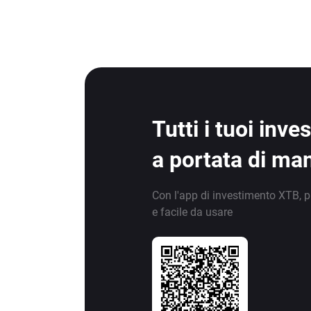
Tutti i tuoi inv
a portata di ma
Con l'app di investimento XTB, p
e facile da usare