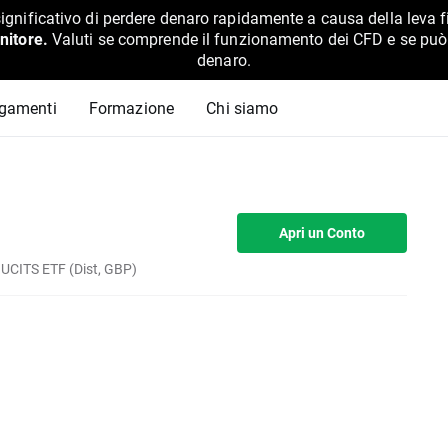
ignificativo di perdere denaro rapidamente a causa della leva f
nitore.
Valuti se comprende il funzionamento dei CFD e se può pe
denaro.
agamenti
Formazione
Chi siamo
Apri un Conto
 UCITS ETF (Dist, GBP)