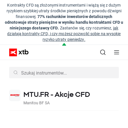
Kontrakty CFD są złożonymi instrumentami i wiążą się z dużym
ryzykiem szybkiej utraty środków pieniężnych z powodu dźwigni
finansowej.
77% rachunków inwestorów detalicznych
odnotowuje straty pieniężne w wyniku handlu kontraktami CFD u
niniejszego dostawcy CFD.
Zastanów się, czy rozumiesz,
jak
działają kontrakty CFD, i czy możesz pozwolić sobie na wysokie
ryzyko utraty pieniędzy.
MTU.FR - Akcje CFD
Manitou BF SA