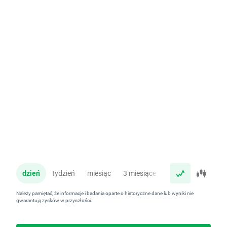
dzień
tydzień
miesiąc
3 miesiące
rok
Należy pamiętać, że informacje i badania oparte o historyczne dane lub wyniki nie
gwarantują zysków w przyszłości.