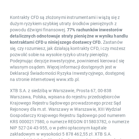
Kontrakty CFD są złożonymi instrumentami i wiążą się z
dużym ryzykiem szybkiej utraty środków pieniężnych z
powodu dźwigni finansowej.
77% rachunków inwestorów
detalicznych odnotowuje straty pieniężne w wyniku handlu
kontraktami CFD u niniejszego dostawcy CFD.
Zastanów
się, czy rozumiesz, jak działają kontrakty CFD, i czy możesz
pozwolić sobie na wysokie ryzyko utraty pieniędzy.
Podejmując decyzje inwestycyjne, powinieneś kierować się
własnym osądem. Więcej informacji dostępnych jest w
Deklaracji Świadomości Ryzyka Inwestycyjnego, dostępnej
na stronie internetowej www.xtb.pl.
XTB S.A. z siedzibą w Warszawie, Prosta 67, 00-838
Warszawa, Polska, wpisana do rejestru przedsiębiorców
Krajowego Rejestru Sądowego prowadzonego przez Sąd
Rejonowy dla m.st. Warszawy w Warszawie, XIII Wydział
Gospodarczy Krajowego Rejestru Sądowego pod numerem
KRS 0000217580, o numerze REGON 015803782, o numerze
NIP 527-24-43-955, o w pełni opłaconym kapitale
zakładowym w wysokości 5 878 462,55 zł. XTB S.A.