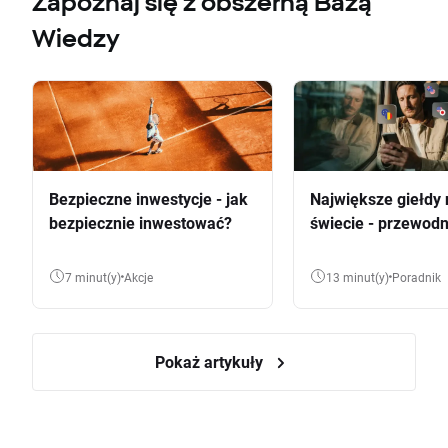
Zapoznaj się z obszerną Bazą
Wiedzy
Bezpieczne inwestycje - jak
Największe giełdy 
bezpiecznie inwestować?
świecie - przewodn
7 minut(y)
Akcje
13 minut(y)
Poradnik
Pokaż artykuły