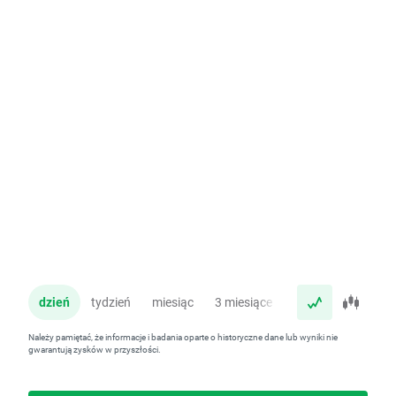
dzień
tydzień
miesiąc
3 miesiące
rok
Należy pamiętać, że informacje i badania oparte o historyczne dane lub wyniki nie
gwarantują zysków w przyszłości.