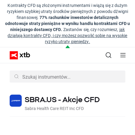
Kontrakty CFD są złożonymi instrumentami i wiążą się z dużym
ryzykiem szybkiej utraty środków pieniężnych z powodu dźwigni
finansowej.
77% rachunków inwestorów detalicznych
odnotowuje straty pieniężne w wyniku handlu kontraktami CFD u
niniejszego dostawcy CFD.
Zastanów się, czy rozumiesz,
jak
działają kontrakty CFD, i czy możesz pozwolić sobie na wysokie
ryzyko utraty pieniędzy.
SBRA.US - Akcje CFD
Sabra Health Care REIT Inc CFD