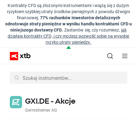
Kontrakty CFD są złożonymi instrumentami i wiążą się z dużym
ryzykiem szybkiej utraty środków pieniężnych z powodu dźwigni
finansowej.
77% rachunków inwestorów detalicznych
odnotowuje straty pieniężne w wyniku handlu kontraktami CFD u
niniejszego dostawcy CFD.
Zastanów się, czy rozumiesz,
jak
działają kontrakty CFD, i czy możesz pozwolić sobie na wysokie
ryzyko utraty pieniędzy.
GXI.DE - Akcje
Gerresheimer AG