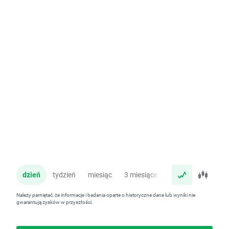
dzień
tydzień
miesiąc
3 miesiące
rok
Należy pamiętać, że informacje i badania oparte o historyczne dane lub wyniki nie
gwarantują zysków w przyszłości.