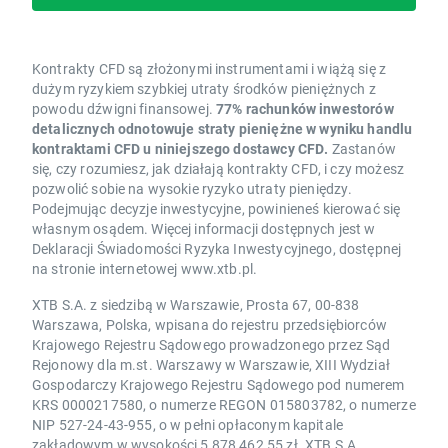
Kontrakty CFD są złożonymi instrumentami i wiążą się z
dużym ryzykiem szybkiej utraty środków pieniężnych z
powodu dźwigni finansowej.
77% rachunków inwestorów
detalicznych odnotowuje straty pieniężne w wyniku handlu
kontraktami CFD u niniejszego dostawcy CFD.
Zastanów
się, czy rozumiesz, jak działają kontrakty CFD, i czy możesz
pozwolić sobie na wysokie ryzyko utraty pieniędzy.
Podejmując decyzje inwestycyjne, powinieneś kierować się
własnym osądem. Więcej informacji dostępnych jest w
Deklaracji Świadomości Ryzyka Inwestycyjnego, dostępnej
na stronie internetowej www.xtb.pl.
XTB S.A. z siedzibą w Warszawie, Prosta 67, 00-838
Warszawa, Polska, wpisana do rejestru przedsiębiorców
Krajowego Rejestru Sądowego prowadzonego przez Sąd
Rejonowy dla m.st. Warszawy w Warszawie, XIII Wydział
Gospodarczy Krajowego Rejestru Sądowego pod numerem
KRS 0000217580, o numerze REGON 015803782, o numerze
NIP 527-24-43-955, o w pełni opłaconym kapitale
zakładowym w wysokości 5 878 462,55 zł. XTB S.A.