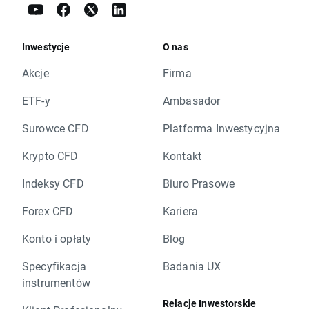
Inwestycje
O nas
Akcje
Firma
ETF-y
Ambasador
Surowce CFD
Platforma Inwestycyjna
Krypto CFD
Kontakt
Indeksy CFD
Biuro Prasowe
Forex CFD
Kariera
Konto i opłaty
Blog
Specyfikacja
Badania UX
instrumentów
Relacje Inwestorskie