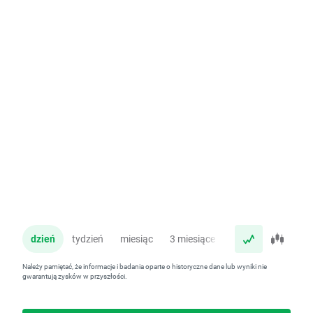
dzień
tydzień
miesiąc
3 miesiące
rok
Należy pamiętać, że informacje i badania oparte o historyczne dane lub wyniki nie
gwarantują zysków w przyszłości.