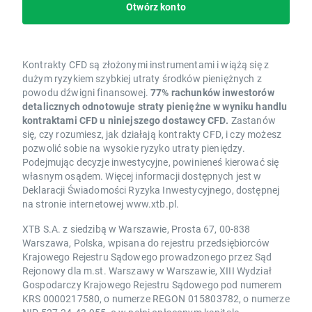
Otwórz konto
Kontrakty CFD są złożonymi instrumentami i wiążą się z
dużym ryzykiem szybkiej utraty środków pieniężnych z
powodu dźwigni finansowej.
77% rachunków inwestorów
detalicznych odnotowuje straty pieniężne w wyniku handlu
kontraktami CFD u niniejszego dostawcy CFD.
Zastanów
się, czy rozumiesz, jak działają kontrakty CFD, i czy możesz
pozwolić sobie na wysokie ryzyko utraty pieniędzy.
Podejmując decyzje inwestycyjne, powinieneś kierować się
własnym osądem. Więcej informacji dostępnych jest w
Deklaracji Świadomości Ryzyka Inwestycyjnego, dostępnej
na stronie internetowej www.xtb.pl.
XTB S.A. z siedzibą w Warszawie, Prosta 67, 00-838
Warszawa, Polska, wpisana do rejestru przedsiębiorców
Krajowego Rejestru Sądowego prowadzonego przez Sąd
Rejonowy dla m.st. Warszawy w Warszawie, XIII Wydział
Gospodarczy Krajowego Rejestru Sądowego pod numerem
KRS 0000217580, o numerze REGON 015803782, o numerze