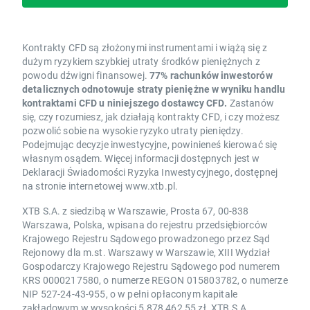
Kontrakty CFD są złożonymi instrumentami i wiążą się z
dużym ryzykiem szybkiej utraty środków pieniężnych z
powodu dźwigni finansowej.
77% rachunków inwestorów
detalicznych odnotowuje straty pieniężne w wyniku handlu
kontraktami CFD u niniejszego dostawcy CFD.
Zastanów
się, czy rozumiesz, jak działają kontrakty CFD, i czy możesz
pozwolić sobie na wysokie ryzyko utraty pieniędzy.
Podejmując decyzje inwestycyjne, powinieneś kierować się
własnym osądem. Więcej informacji dostępnych jest w
Deklaracji Świadomości Ryzyka Inwestycyjnego, dostępnej
na stronie internetowej www.xtb.pl.
XTB S.A. z siedzibą w Warszawie, Prosta 67, 00-838
Warszawa, Polska, wpisana do rejestru przedsiębiorców
Krajowego Rejestru Sądowego prowadzonego przez Sąd
Rejonowy dla m.st. Warszawy w Warszawie, XIII Wydział
Gospodarczy Krajowego Rejestru Sądowego pod numerem
KRS 0000217580, o numerze REGON 015803782, o numerze
NIP 527-24-43-955, o w pełni opłaconym kapitale
zakładowym w wysokości 5 878 462,55 zł. XTB S.A.