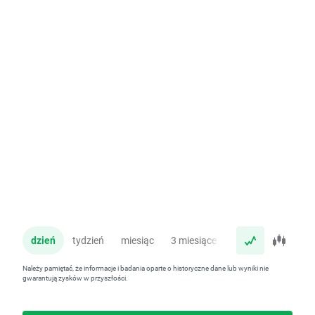
dzień
tydzień
miesiąc
3 miesiące
rok
Należy pamiętać, że informacje i badania oparte o historyczne dane lub wyniki nie
gwarantują zysków w przyszłości.