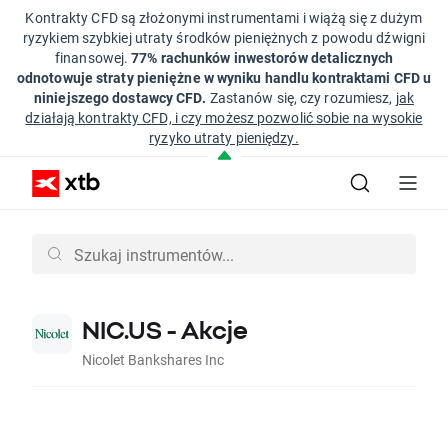
Kontrakty CFD są złożonymi instrumentami i wiążą się z dużym
ryzykiem szybkiej utraty środków pieniężnych z powodu dźwigni
finansowej.
77% rachunków inwestorów detalicznych
odnotowuje straty pieniężne w wyniku handlu kontraktami CFD u
niniejszego dostawcy CFD.
Zastanów się, czy rozumiesz,
jak
działają kontrakty CFD, i czy możesz pozwolić sobie na wysokie
ryzyko utraty pieniędzy.
NIC.US - Akcje
Nicolet Bankshares Inc