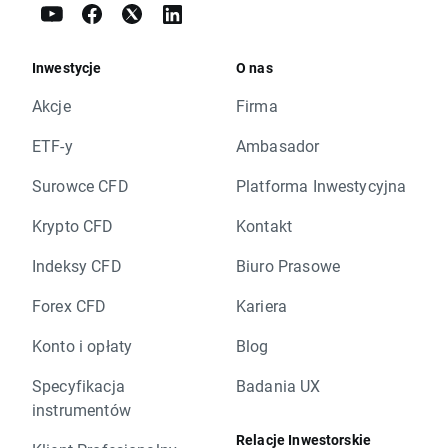
Inwestycje
O nas
Akcje
Firma
ETF-y
Ambasador
Surowce CFD
Platforma Inwestycyjna
Krypto CFD
Kontakt
Indeksy CFD
Biuro Prasowe
Forex CFD
Kariera
Konto i opłaty
Blog
Specyfikacja
Badania UX
instrumentów
Relacje Inwestorskie