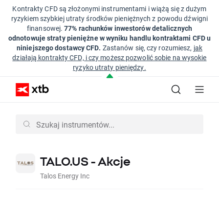
Kontrakty CFD są złożonymi instrumentami i wiążą się z dużym
ryzykiem szybkiej utraty środków pieniężnych z powodu dźwigni
finansowej.
77% rachunków inwestorów detalicznych
odnotowuje straty pieniężne w wyniku handlu kontraktami CFD u
niniejszego dostawcy CFD.
Zastanów się, czy rozumiesz,
jak
działają kontrakty CFD, i czy możesz pozwolić sobie na wysokie
ryzyko utraty pieniędzy.
TALO.US - Akcje
Talos Energy Inc