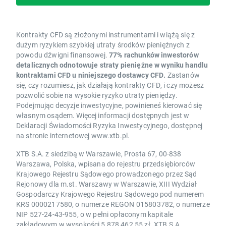
Kontrakty CFD są złożonymi instrumentami i wiążą się z
dużym ryzykiem szybkiej utraty środków pieniężnych z
powodu dźwigni finansowej.
77% rachunków inwestorów
detalicznych odnotowuje straty pieniężne w wyniku handlu
kontraktami CFD u niniejszego dostawcy CFD.
Zastanów
się, czy rozumiesz, jak działają kontrakty CFD, i czy możesz
pozwolić sobie na wysokie ryzyko utraty pieniędzy.
Podejmując decyzje inwestycyjne, powinieneś kierować się
własnym osądem. Więcej informacji dostępnych jest w
Deklaracji Świadomości Ryzyka Inwestycyjnego, dostępnej
na stronie internetowej www.xtb.pl.
XTB S.A. z siedzibą w Warszawie, Prosta 67, 00-838
Warszawa, Polska, wpisana do rejestru przedsiębiorców
Krajowego Rejestru Sądowego prowadzonego przez Sąd
Rejonowy dla m.st. Warszawy w Warszawie, XIII Wydział
Gospodarczy Krajowego Rejestru Sądowego pod numerem
KRS 0000217580, o numerze REGON 015803782, o numerze
NIP 527-24-43-955, o w pełni opłaconym kapitale
zakładowym w wysokości 5 878 462,55 zł. XTB S.A.