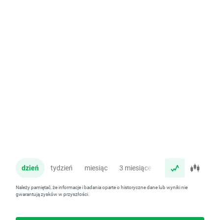
dzień
tydzień
miesiąc
3 miesiące
rok
Należy pamiętać, że informacje i badania oparte o historyczne dane lub wyniki nie
gwarantują zysków w przyszłości.