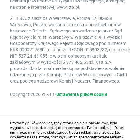
Deklaracji Świadomości Ryzyka Inwestycyjnego, dostępnej
na stronie internetowej www.xtb.pl.
XTB S.A. z siedzibą w Warszawie, Prosta 67, 00-838
Warszawa, Polska, wpisana do rejestru przedsiębiorców
Krajowego Rejestru Sądowego prowadzonego przez Sąd
Rejonowy dla m.st. Warszawy w Warszawie, XIII Wydział
Gospodarczy Krajowego Rejestru Sądowego pod numerem
KRS 0000217580, o numerze REGON 015803782, o numerze
NIP 527-24-43-955, o w pełni opłaconym kapitale
zakładowym w wysokości 5 878 462,55 zł. XTB S.A.
prowadzi działalność maklerską na podstawie zezwolenia
udzielonego przez Komisję Papierów Wartościowych i Giełd
oraz podlega nadzorowi Komisji Nadzoru Finansowego.
Copyright 2026 © XTB
•
Ustawienia plików cookie
Używamy plików cookies, żeby strona działała prawidłowo, była
wygodna w obsłudze i lepiej dopasowana do Twoich potrzeb. Dzięki
nim możemy mierzyć skuteczność treści i reklam, analizować, kto
odwiedza naszą stronę, oraz wyświetlać spersonalizowane reklamy.