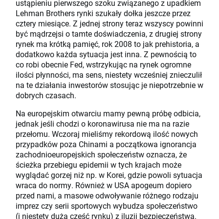
ustąpieniu pierwszego szoku związanego z upadkiem
Lehman Brothers rynki szukały dołka jeszcze przez
cztery miesiące. Z jednej strony teraz wszyscy powinni
być mądrzejsi o tamte doświadczenia, z drugiej strony
rynek ma krótką pamięć, rok 2008 to jak prehistoria, a
dodatkowo każda sytuacja jest inna. Z pewnością to
co robi obecnie Fed, wstrzykując na rynek ogromne
ilości płynności, ma sens, niestety wcześniej znieczulił
na te działania inwestorów stosując je niepotrzebnie w
dobrych czasach.
Na europejskim otwarciu mamy pewną próbę odbicia,
jednak jeśli chodzi o koronawirusa nie ma na razie
przełomu. Wczoraj mieliśmy rekordową ilość nowych
przypadków poza Chinami a początkowa ignorancja
zachodnioeuropejskich społeczeństw oznacza, że
ścieżka przebiegu epidemii w tych krajach może
wyglądać gorzej niż np. w Korei, gdzie powoli sytuacja
wraca do normy. Również w USA apogeum dopiero
przed nami, a masowe odwoływanie różnego rodzaju
imprez czy serii sportowych wybudza społeczeństwo
(i niestety dużą część rynku) z iluzji bezpieczeństwa.