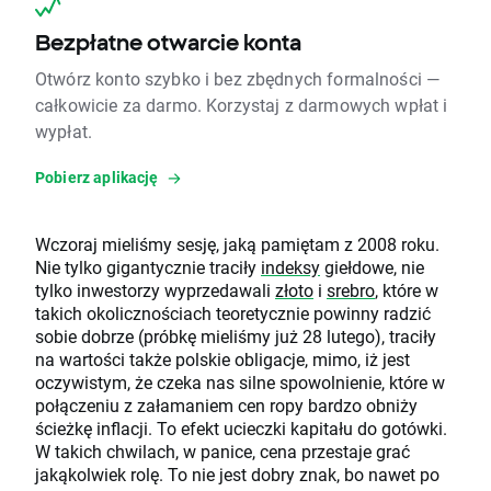
Bezpłatne otwarcie konta
Otwórz konto szybko i bez zbędnych formalności —
całkowicie za darmo. Korzystaj z darmowych wpłat i
wypłat.
Pobierz aplikację
Wczoraj mieliśmy sesję, jaką pamiętam z 2008 roku.
Nie tylko gigantycznie traciły
indeksy
giełdowe, nie
tylko inwestorzy wyprzedawali
złoto
i
srebro
, które w
takich okolicznościach teoretycznie powinny radzić
sobie dobrze (próbkę mieliśmy już 28 lutego), traciły
na wartości także polskie obligacje, mimo, iż jest
oczywistym, że czeka nas silne spowolnienie, które w
połączeniu z załamaniem cen ropy bardzo obniży
ścieżkę inflacji. To efekt ucieczki kapitału do gotówki.
W takich chwilach, w panice, cena przestaje grać
jakąkolwiek rolę. To nie jest dobry znak, bo nawet po