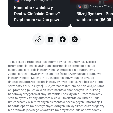
6 sierpnia 2026, 09:41
6 sierpnia 2026,
Komentarz walutowy -
Deal w Cieśninie Ormuz?
Bliżej Rynków - Po
Rząd ma rozważać powrót
webinarium (06.08
CPN
Ta publikacja handlowa jest informacyjna i edukacyjna. Nie jest
rekomendacją inwestycyjną ani informacją rekomendującą lub
sugerującą strategię inwestycyjną. W materiale nie sugerujemy
żadnej strategii inwestycyjnej ani nie świadczymy usługi doradztwa
inwestycyjnego. Materiał nie uwzględnia indywidualnej sytuacji
finansowej, potrzeb i celów inwestycyjnych klienta. Nie jest też ofertą
sprzedaży ani subskrypcji. Nie jest zaproszeniem do nabycia, reklamą
ani promocją jakichkolwiek instrumentów finansowych. Publikację
handlową przygotowaliśmy starannie i obiektywnie. Przedstawiamy
stan faktyczny znany autorom w chwili tworzenia dokumentu. Nie
umieszczamy w nim żadnych elementów oceniających. Informacje i
badania oparte na historycznych danych lub wynikach oraz prognozy
nie stanowią pewnego wskaźnika na przyszłość. Nie odpowiadamy