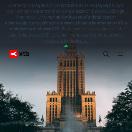
Kontrakty CFD są złożonymi instrumentami i wiążą się z dużym
ryzykiem szybkiej utraty środków pieniężnych z powodu dźwigni
finansowej.
77% rachunków inwestorów detalicznych
odnotowuje straty pieniężne w wyniku handlu kontraktami CFD u
niniejszego dostawcy CFD.
Zastanów się, czy rozumiesz,
jak
działają kontrakty CFD, i czy możesz pozwolić sobie na wysokie
ryzyko utraty pieniędzy.