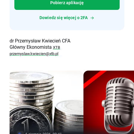
Pobierz aplikację
Dowiedz się więcej o 2FA
dr Przemysław Kwiecień CFA
Główny Ekonomista
XTB
przemyslaw.kwiecien@xtb.pl