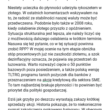
Niestety ucieczka do płynności uderzyła rykoszetem w
złotego. W ostatnich komentarzach wskzywałem na
to, że radość ze stabilności naszej waluty może być
przedwczesna. Podobnie było także w 2008 roku,
kiedy osłabienie złotego przyszło z opóźnieniem.
Sytuacja strukturalna jest lepsza, ale należy liczyć się
z możliwością dalszego osłabienia w krótkim terminie.
Nasuwa się też pytanie, co w tej sytuacji powinna
zrobić RPP? W mojej ocenie na tym etapie obniżka
stóp procentowych już nie zaszkodzi złotemu, a szok
dezinflacyjny oznacza, że pojawia się przestrzeń do
luzowania. Warto rozważyć cięcie o 50 punktów
bazowych poza posiedzeniem, a także polską wersję
TLTRO, programu tanich pożyczek dla banków z
przeznaczeniem na
akcję
kredytową dla sektora SME.
To tam najbardziej brakuje płynności i to powinien być
priorytet dla polityki gospodarczej.
Dziś jak grzyby po deszczu wyrastają zakazy krótkiej
sprzedaży akcji. Historia pokazuje, że to niekoniecznie
sygnał zakończenia rynkowego bałaganu. W obecnym