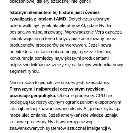
obliczeniowej dla ery sztucznej inteligencji.
Istotnym elementem tej historii jest również 
rywalizacja z Intelem i AMD
. Dotychczas głównym 
polem walki był rynek akceleratorów AI, gdzie Nvidia 
posiada wyraźną przewagę. Wprowadzenie Vera oznacza 
jednak wejście na teren tradycyjnie kontrolowany przez 
producentów procesorów serwerowych. Jeżeli nowa 
architektura zostanie dobrze przyjęta przez klientów, 
konkurencja pomiędzy największymi producentami 
półprzewodników rozszerzy się na kolejny wielomiliardowy 
segment rynku.
Nie oznacza to jednak, że sukces jest przesądzony.
Pierwszym i najbardziej oczywistym ryzykiem 
pozostaje geopolityka.
 Obecnie procesory CPU nie 
podlegają tak restrykcyjnym ograniczeniom eksportowym 
jak najbardziej zaawansowane układy AI, jednak sytuacja 
może ulec zmianie. Jeżeli amerykańskie władze uznają, 
że nowe procesory Nvidii wspierają rozwój 
zaawansowanych systemów sztucznej inteligencji w 