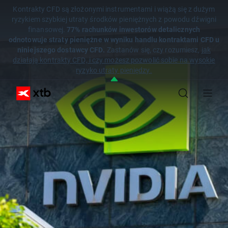
Kontrakty CFD są złożonymi instrumentami i wiążą się z dużym
ryzykiem szybkiej utraty środków pieniężnych z powodu dźwigni
finansowej.
77% rachunków inwestorów detalicznych
odnotowuje straty pieniężne w wyniku handlu kontraktami CFD u
niniejszego dostawcy CFD.
Zastanów się, czy rozumiesz,
jak
działają kontrakty CFD, i czy możesz pozwolić sobie na wysokie
ryzyko utraty pieniędzy.