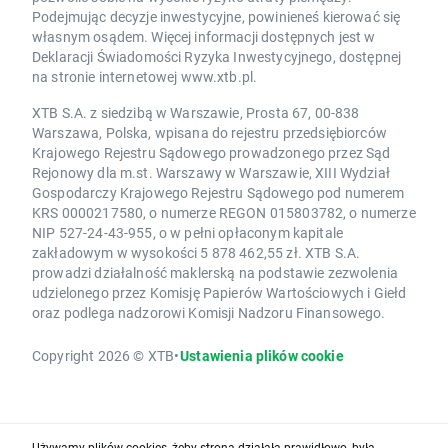
Podejmując decyzje inwestycyjne, powinieneś kierować się
własnym osądem. Więcej informacji dostępnych jest w
Deklaracji Świadomości Ryzyka Inwestycyjnego, dostępnej
na stronie internetowej www.xtb.pl.
XTB S.A. z siedzibą w Warszawie, Prosta 67, 00-838
Warszawa, Polska, wpisana do rejestru przedsiębiorców
Krajowego Rejestru Sądowego prowadzonego przez Sąd
Rejonowy dla m.st. Warszawy w Warszawie, XIII Wydział
Gospodarczy Krajowego Rejestru Sądowego pod numerem
KRS 0000217580, o numerze REGON 015803782, o numerze
NIP 527-24-43-955, o w pełni opłaconym kapitale
zakładowym w wysokości 5 878 462,55 zł. XTB S.A.
prowadzi działalność maklerską na podstawie zezwolenia
udzielonego przez Komisję Papierów Wartościowych i Giełd
oraz podlega nadzorowi Komisji Nadzoru Finansowego.
Copyright 2026 © XTB
•
Ustawienia plików cookie
Używamy plików cookies, żeby strona działała prawidłowo, była