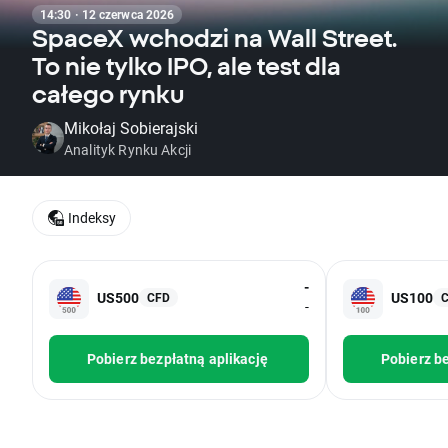
14:30 · 12 czerwca 2026
SpaceX wchodzi na Wall Street.
To nie tylko IPO, ale test dla
całego rynku
Mikołaj Sobierajski
Analityk Rynku Akcji
Indeksy
-
US500
US100
CFD
-
Pobierz bezpłatną aplikację
Pobierz be