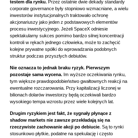
testem dla rynku.
 Przez ostatnie dwie dekady standardy 
corporate governance były stopniowo wzmacniane, a wielu 
inwestorów instytucjonalnych traktowało ochronę 
akcjonariuszy jako jeden z podstawowych elementów 
procesu inwestycyjnego. Jeżeli SpaceX odniesie 
spektakularny sukces pomimo bardzo silnej koncentracji 
kontroli w rękach jednego człowieka, może to zachęcić 
kolejne prywatne spółki do wprowadzania podobnych 
struktur podczas przyszłych debiutów.
Nie oznacza to jednak braku ryzyk. Pierwszym 
pozostaje sama wycena.
 Im wyższe oczekiwania rynku, 
tym większe prawdopodobieństwo gwałtownych reakcji na 
ewentualne rozczarowania. Przy kapitalizacji liczonej w 
bilionach dolarów inwestorzy będą oczekiwali bardzo 
wysokiego tempa wzrostu przez wiele kolejnych lat.
Drugim ryzykiem jest fakt, że sygnały płynące z 
shadow markets nie zawsze przekładają się na 
rzeczywiste zachowanie akcji po debiucie
. Są to rynki 
stosunkowo płytkie, podatne na spekulację i często 