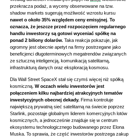
przekracza podaż, a wyceny obserwowane na tzw. 
shadow markets sugerują możliwość wzrostu kursu 
nawet o około 35% względem ceny emisyjnej
. 
To 
oznacza, że jeszcze przed rozpoczęciem regularnego 
handlu inwestorzy są gotowi wyceniać spółkę na 
ponad 2 biliony dolarów. 
Taka reakcja pokazuje, jak 
ogromny jest obecnie apetyt na firmy postrzegane jako 
beneficjenci długoterminowych megatrendów związanych 
ze sztuczną inteligencją, komunikacją satelitarną, 
infrastrukturą danych oraz eksploracją kosmosu.
Dla Wall Street SpaceX stał się czymś więcej niż spółką 
kosmiczną.
 W oczach wielu inwestorów jest 
połączeniem kilku najbardziej atrakcyjnych tematów 
inwestycyjnych obecnej dekady.
 Firma kontroluje 
największą prywatną sieć satelitarną na świecie poprzez 
Starlink, pozostaje globalnym liderem komercyjnych lotów 
kosmicznych, a jednocześnie znajduje się w centrum 
ekosystemu technologicznego budowanego przez Elona 
Muska. To sprawia, że część inwestorów postrzega zakup 