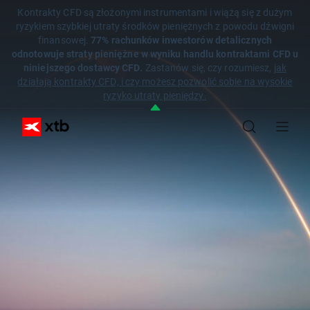
Kontrakty CFD są złożonymi instrumentami i wiążą się z dużym
ryzykiem szybkiej utraty środków pieniężnych z powodu dźwigni
finansowej.
77% rachunków inwestorów detalicznych
odnotowuje straty pieniężne w wyniku handlu kontraktami CFD u
niniejszego dostawcy CFD.
Zastanów się, czy rozumiesz,
jak
działają kontrakty CFD, i czy możesz pozwolić sobie na wysokie
ryzyko utraty pieniędzy.