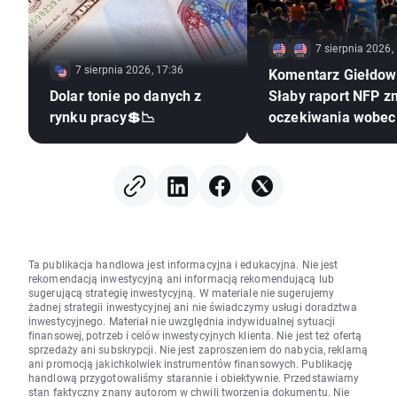
7 sierpnia 2026,
7 sierpnia 2026, 17:36
Komentarz Giełdow
Dolar tonie po danych z
Słaby raport NFP z
rynku pracy💲📉
oczekiwania wobec
Ta publikacja handlowa jest informacyjna i edukacyjna. Nie jest
rekomendacją inwestycyjną ani informacją rekomendującą lub
sugerującą strategię inwestycyjną. W materiale nie sugerujemy
żadnej strategii inwestycyjnej ani nie świadczymy usługi doradztwa
inwestycyjnego. Materiał nie uwzględnia indywidualnej sytuacji
finansowej, potrzeb i celów inwestycyjnych klienta. Nie jest też ofertą
sprzedaży ani subskrypcji. Nie jest zaproszeniem do nabycia, reklamą
ani promocją jakichkolwiek instrumentów finansowych. Publikację
handlową przygotowaliśmy starannie i obiektywnie. Przedstawiamy
stan faktyczny znany autorom w chwili tworzenia dokumentu. Nie